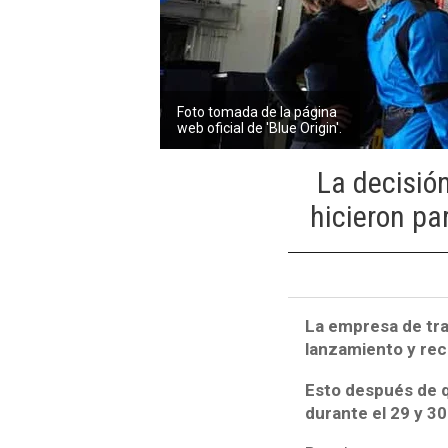
Foto tomada de la página
web oficial de 'Blue Origin'.
La decisió
hicieron par
La empresa de tran
lanzamiento y re
Esto después de q
durante el 29 y 3