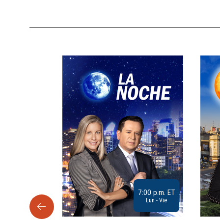
9:30 a.m. ET
7:00 p.m. ET
Sab
Lun - Vie