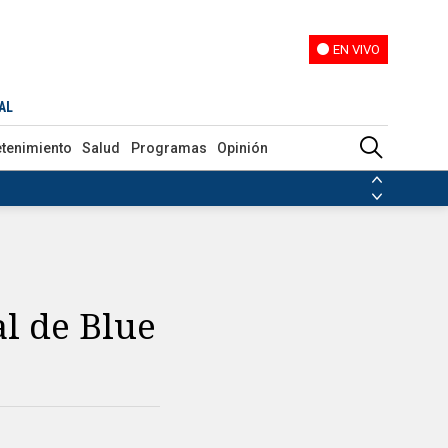
EN VIVO
EN VIVO
AL
etenimiento
Salud
Programas
Opinión
ias de las FARC
ezuela
Nicolás Maduro
Disidencias de las FARC
 en Venezuela
Nicolás Maduro
l de Blue