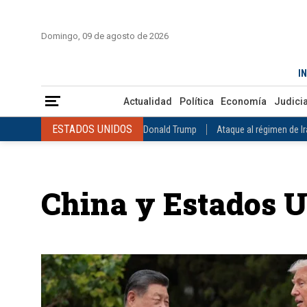
INICIO
COLOMBIA
VENEZUELA
MÉXICO
EST
Domingo, 09 de agosto de 2026
Actualidad
Política
Economía
Judicial
Deportes
Nuest
IN
ESTADOS UNIDOS
Donald Trump
Ataque al régimen de Irán
Actualidad
Política
Economía
Judicia
INTERNACIONAL
Raúl Castro
José Luis Rodríguez Zapatero
ESTADOS UNIDOS
Donald Trump
Ataque al régimen de I
COLOMBIA
Elecciones Presidenciales en Colombia
Gustavo Petr
INTERNACIONAL
Raúl Castro
José Luis Rodríguez Zapat
VENEZUELA
Juicio contra Maduro
Terremoto en Venezuela
COLOMBIA
Elecciones Presidenciales en Colombia
Gusta
MÉXICO
Claudia Sheinbaum
Mundial 2026
Narcotráfico
C
China y Estados 
VENEZUELA
Juicio contra Maduro
Terremoto en Venezue
MÉXICO
Claudia Sheinbaum
Mundial 2026
Narcotráfi