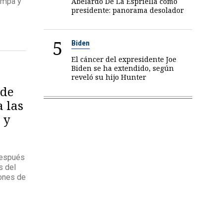
Abelardo De La Espriella como
ampa y
presidente: panorama desolador
5
Biden
El cáncer del expresidente Joe
Biden se ha extendido, según
reveló su hijo Hunter
 de
 las
 y
después
s del
iones de