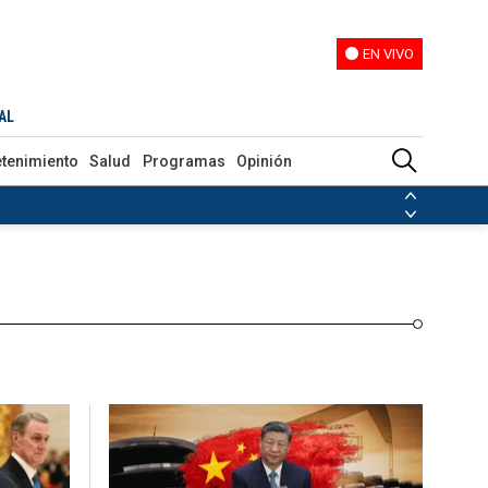
EN VIVO
EN VIVO
Programas
Opinión
AL
etenimiento
Salud
Programas
Opinión
ias de las FARC
ezuela
Nicolás Maduro
Disidencias de las FARC
 en Venezuela
Nicolás Maduro