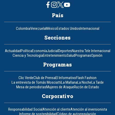
País
Colombia
Venezuela
México
Estados Unidos
Internacional
Secciones
Actualidad
Política
Economía
Judicial
Deportes
Nuestra Tele Internacional
Ciencia y Tecnología
Entretenimiento
Salud
Programas
Opinión
Programas
Clic Verde
Club de Prensa
El Informativo
Flash Fashion
La entrevista de Tomás Mosciatti
La Mañana
La Noche
La Tarde
Mesa de periodistas
Mujeres de Ataque
Razón de Estado
Corporativo
Responsabilidad Social
Atención al cliente
Atención al inversionista
Informe de sostenibilidad
Código de autorregulación