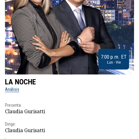
7:00 p.m. ET
Lun - Vie
LA NOCHE
L
Análisis
No
Presenta:
Pr
Claudia Gurisatti
Id
Dirige:
Dir
Claudia Gurisatti
Id