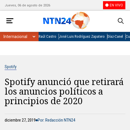
EN VIVO
Jueves, 06 de agosto de 2026
Raúl Castro
José Luis Rodríguez Zapatero
Díaz-Canel
Cu
Spotify
Spotify anunció que retirará
los anuncios políticos a
principios de 2020
diciembre 27, 2019
Por: Redacción NTN24