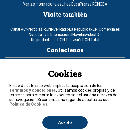
Ventas Internacionales
Línea Ética
Prensa RCN
OBA
Visite también
Canal RCN
Noticias RCN
RCN Radio
La República
RCN Comerciales
Nuestra Tele Internacional
Novelas
Fides
TDT
Un producto de RCN Televisión
RCN Total
Contáctenos
Teléfono
+57 (601) 426 92 92
Cookies
Política de datos personales
Política de cookies
El uso de este sitio web implica la aceptación de los
Términos y condiciones
Términos y condiciones
. Utilizamos cookies propias y de
terceros para mejorar la experiencia del usuario a través de
su navegación. Si continúas navegando aceptas su uso.
© 2026, RCN Medios.
Política de Cookies
.
Todos los derechos reservados.
Organización Ardila Lülle - www.oal.com.co
Acepto