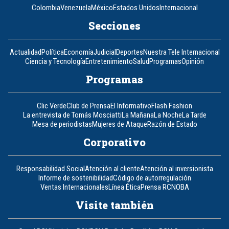
Colombia
Venezuela
México
Estados Unidos
Internacional
Secciones
Actualidad
Política
Economía
Judicial
Deportes
Nuestra Tele Internacional
Ciencia y Tecnología
Entretenimiento
Salud
Programas
Opinión
Programas
Clic Verde
Club de Prensa
El Informativo
Flash Fashion
La entrevista de Tomás Mosciatti
La Mañana
La Noche
La Tarde
Mesa de periodistas
Mujeres de Ataque
Razón de Estado
Corporativo
Responsabilidad Social
Atención al cliente
Atención al inversionista
Informe de sostenibilidad
Código de autorregulación
Ventas Internacionales
Línea Ética
Prensa RCN
OBA
Visite también