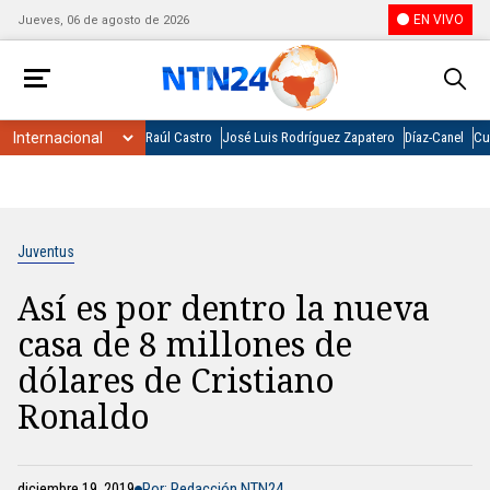
EN VIVO
Jueves, 06 de agosto de 2026
Raúl Castro
José Luis Rodríguez Zapatero
Díaz-Canel
Cu
Juventus
Así es por dentro la nueva
casa de 8 millones de
dólares de Cristiano
Ronaldo
diciembre 19, 2019
Por: Redacción NTN24