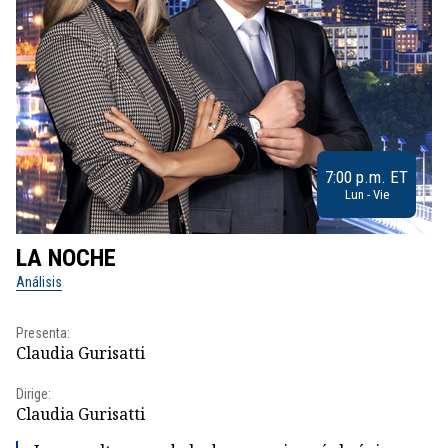
7:00 p.m. ET
Lun - Vie
LA NOCHE
L
Análisis
No
Presenta:
Pr
Claudia Gurisatti
Id
Dirige:
Dir
Claudia Gurisatti
Id