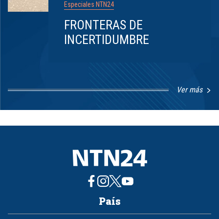
Especiales NTN24
FRONTERAS DE
INCERTIDUMBRE
Ver más
Item
1
of
8
País