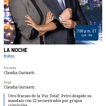
7:00 p.m. ET
Lun - Vie
LA NOCHE
L
Análisis
No
Presenta:
Pr
Claudia Gurisatti
Id
Dirige:
Dir
Claudia Gurisatti
Id
Otro fracaso de la 'Paz Total': Petro despide su
mandato con 22 secuestrados por grupos
criminales