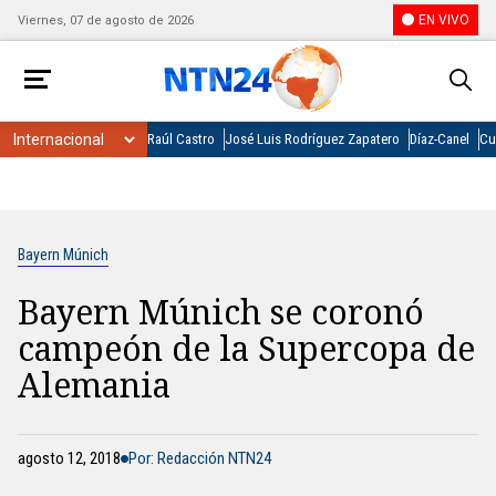
EN VIVO
Viernes, 07 de agosto de 2026
Raúl Castro
José Luis Rodríguez Zapatero
Díaz-Canel
Cu
Bayern Múnich
Bayern Múnich se coronó
campeón de la Supercopa de
Alemania
agosto 12, 2018
Por: Redacción NTN24