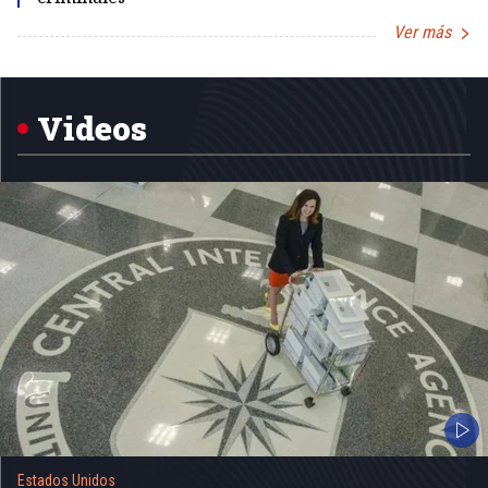
Ver más
Item
1
of
5
Videos
Estados Unidos