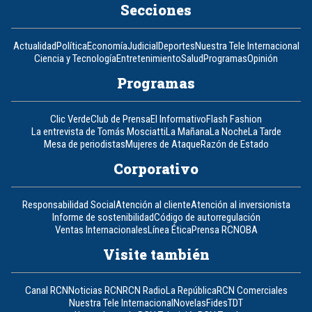
Secciones
Actualidad
Política
Economía
Judicial
Deportes
Nuestra Tele Internacional
Ciencia y Tecnología
Entretenimiento
Salud
Programas
Opinión
Programas
Clic Verde
Club de Prensa
El Informativo
Flash Fashion
La entrevista de Tomás Mosciatti
La Mañana
La Noche
La Tarde
Mesa de periodistas
Mujeres de Ataque
Razón de Estado
Corporativo
Responsabilidad Social
Atención al cliente
Atención al inversionista
Informe de sostenibilidad
Código de autorregulación
Ventas Internacionales
Línea Ética
Prensa RCN
OBA
Visite también
Canal RCN
Noticias RCN
RCN Radio
La República
RCN Comerciales
Nuestra Tele Internacional
Novelas
Fides
TDT