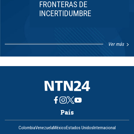
FRONTERAS DE
INCERTIDUMBRE
Ver más
Item
1
of
8
País
Colombia
Venezuela
México
Estados Unidos
Internacional