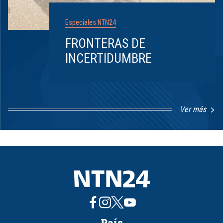
Especiales NTN24
FRONTERAS DE
INCERTIDUMBRE
Ver más
Item
1
of
8
País