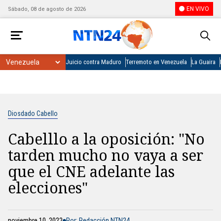
EN VIVO
Sábado, 08 de agosto de 2026
Juicio contra Maduro
Terremoto en Venezuela
La Guaira
Diosdado Cabello
Cabelllo a la oposición: "No
tarden mucho no vaya a ser
que el CNE adelante las
elecciones"
noviembre 10, 2022
Por: Redacción NTN24