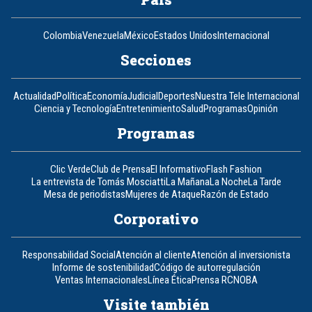
Colombia
Venezuela
México
Estados Unidos
Internacional
Secciones
Actualidad
Política
Economía
Judicial
Deportes
Nuestra Tele Internacional
Ciencia y Tecnología
Entretenimiento
Salud
Programas
Opinión
Programas
Clic Verde
Club de Prensa
El Informativo
Flash Fashion
La entrevista de Tomás Mosciatti
La Mañana
La Noche
La Tarde
Mesa de periodistas
Mujeres de Ataque
Razón de Estado
Corporativo
Responsabilidad Social
Atención al cliente
Atención al inversionista
Informe de sostenibilidad
Código de autorregulación
Ventas Internacionales
Línea Ética
Prensa RCN
OBA
Visite también