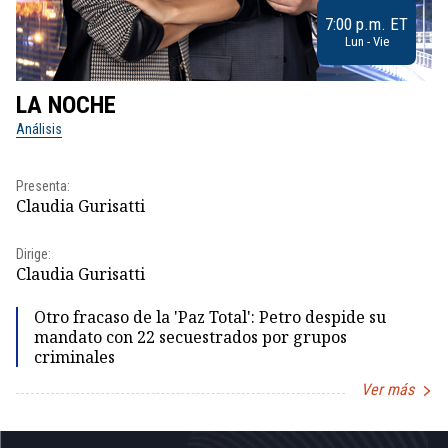
7:00 p.m. ET
Lun - Vie
LA NOCHE
L
Análisis
No
Presenta:
Pr
Claudia Gurisatti
Id
Dirige:
Dir
Claudia Gurisatti
Id
Otro fracaso de la 'Paz Total': Petro despide su
mandato con 22 secuestrados por grupos
criminales
Ver más
Item
1
of