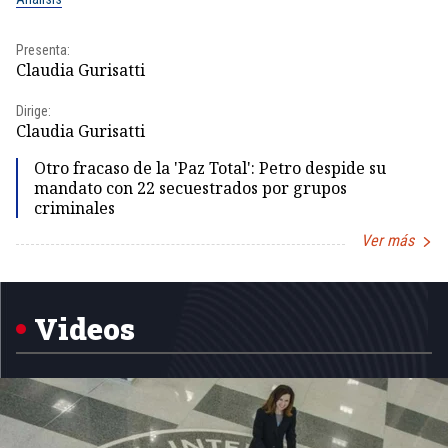
Presenta:
Pr
Claudia Gurisatti
Id
Dirige:
Dir
Claudia Gurisatti
Id
Otro fracaso de la 'Paz Total': Petro despide su
mandato con 22 secuestrados por grupos
criminales
Ver más
Item
1
of
5
Videos