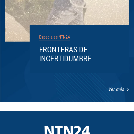
Especiales NTN24
FRONTERAS DE
INCERTIDUMBRE
Ver más
Item
1
of
8