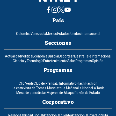
País
Colombia
Venezuela
México
Estados Unidos
Internacional
Secciones
Actualidad
Política
Economía
Judicial
Deportes
Nuestra Tele Internacional
Ciencia y Tecnología
Entretenimiento
Salud
Programas
Opinión
Programas
Clic Verde
Club de Prensa
El Informativo
Flash Fashion
La entrevista de Tomás Mosciatti
La Mañana
La Noche
La Tarde
Mesa de periodistas
Mujeres de Ataque
Razón de Estado
Corporativo
Responsabilidad Social
Atención al cliente
Atención al inversionista