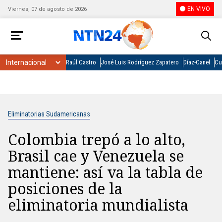
EN VIVO
Viernes, 07 de agosto de 2026
Raúl Castro
José Luis Rodríguez Zapatero
Díaz-Canel
Cu
Eliminatorias Sudamericanas
Colombia trepó a lo alto,
Brasil cae y Venezuela se
mantiene: así va la tabla de
posiciones de la
eliminatoria mundialista