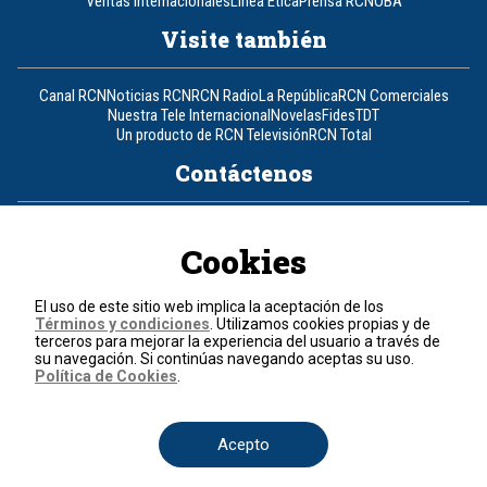
Ventas Internacionales
Línea Ética
Prensa RCN
OBA
Visite también
Canal RCN
Noticias RCN
RCN Radio
La República
RCN Comerciales
Nuestra Tele Internacional
Novelas
Fides
TDT
Un producto de RCN Televisión
RCN Total
Contáctenos
Teléfono
+57 (601) 426 92 92
Cookies
Política de datos personales
Política de cookies
El uso de este sitio web implica la aceptación de los
Términos y condiciones
Términos y condiciones
. Utilizamos cookies propias y de
terceros para mejorar la experiencia del usuario a través de
su navegación. Si continúas navegando aceptas su uso.
© 2026, RCN Medios.
Política de Cookies
.
Todos los derechos reservados.
Organización Ardila Lülle - www.oal.com.co
Acepto