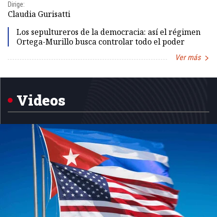
Dirige:
Dir
Claudia Gurisatti
Id
Los sepultureros de la democracia: así el régimen
Ortega-Murillo busca controlar todo el poder
Ver más
Item
1
of
5
Videos