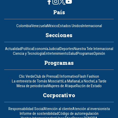
País
Colombia
Venezuela
México
Estados Unidos
Internacional
Secciones
Actualidad
Política
Economía
Judicial
Deportes
Nuestra Tele Internacional
Ciencia y Tecnología
Entretenimiento
Salud
Programas
Opinión
Programas
Clic Verde
Club de Prensa
El Informativo
Flash Fashion
La entrevista de Tomás Mosciatti
La Mañana
La Noche
La Tarde
Mesa de periodistas
Mujeres de Ataque
Razón de Estado
Corporativo
Responsabilidad Social
Atención al cliente
Atención al inversionista
Informe de sostenibilidad
Código de autorregulación