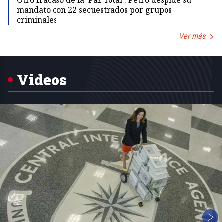
Otro fracaso de la 'Paz Total': Petro despide su
mandato con 22 secuestrados por grupos
criminales
Ver más
Item
1
of
5
Videos