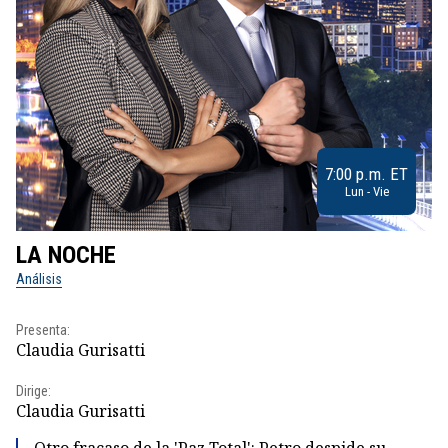
7:00 p.m. ET
Lun - Vie
LA NOCHE
L
Análisis
No
Presenta:
Pr
Claudia Gurisatti
Id
Dirige:
Dir
Claudia Gurisatti
Id