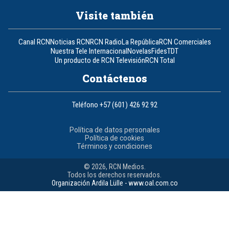
Visite también
Canal RCN
Noticias RCN
RCN Radio
La República
RCN Comerciales
Nuestra Tele Internacional
Novelas
Fides
TDT
Un producto de RCN Televisión
RCN Total
Contáctenos
Teléfono
+57 (601) 426 92 92
Política de datos personales
Política de cookies
Términos y condiciones
© 2026, RCN Medios.
Todos los derechos reservados.
Organización Ardila Lülle - www.oal.com.co