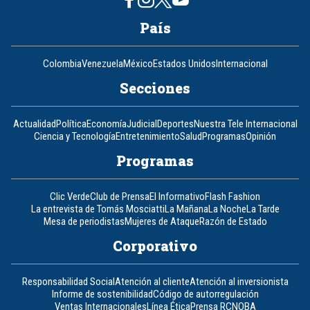
País
Colombia
Venezuela
México
Estados Unidos
Internacional
Secciones
Actualidad
Política
Economía
Judicial
Deportes
Nuestra Tele Internacional
Ciencia y Tecnología
Entretenimiento
Salud
Programas
Opinión
Programas
Clic Verde
Club de Prensa
El Informativo
Flash Fashion
La entrevista de Tomás Mosciatti
La Mañana
La Noche
La Tarde
Mesa de periodistas
Mujeres de Ataque
Razón de Estado
Corporativo
Responsabilidad Social
Atención al cliente
Atención al inversionista
Informe de sostenibilidad
Código de autorregulación
Ventas Internacionales
Línea Ética
Prensa RCN
OBA