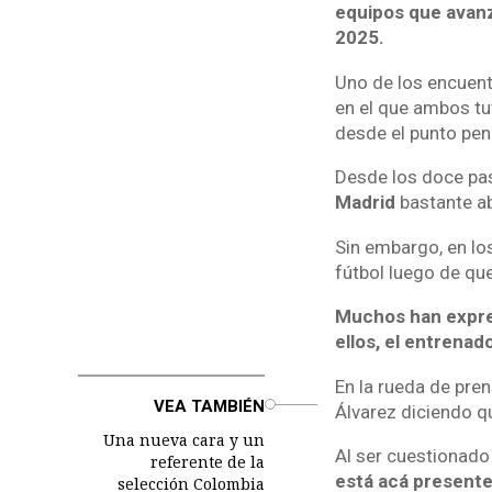
equipos que avanz
2025.
Uno de los encuent
en el que ambos tuv
desde el punto pen
Desde los doce pas
Madrid
bastante ab
Sin embargo, en lo
fútbol luego de que
Muchos han expres
ellos, el entrenad
En la rueda de pre
o
VEA TAMBIÉN
Álvarez diciendo qu
Una nueva cara y un
Al ser cuestionado
referente de la
está acá presente,
selección Colombia