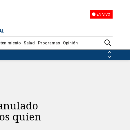
EN VIVO
EN VIVO
s manos quien vio dos toques, nadie"
AL
etenimiento
Salud
Programas
Opinión
ias de las FARC
ezuela
Nicolás Maduro
Disidencias de las FARC
 en Venezuela
Nicolás Maduro
 anulado
nos quien