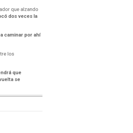
enador que alzando
ocó dos veces la
 a caminar por ahí
tre los
tendrá que
 vuelta se