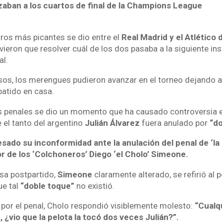
aban a los cuartos de final de la Champions League
ros más picantes se dio entre el
Real Madrid y el Atlético
ieron que resolver cuál de los dos pasaba a la siguiente ins
al.
os, los merengues pudieron avanzar en el torneo dejando 
atido en casa.
s penales se dio un momento que ha causado controversia 
 el tanto del argentino
Julián Álvarez
fuera anulado por
“do
ado su inconformidad ante la anulación del penal de ‘la 
or de los ‘Colchoneros’ Diego ‘el Cholo’ Simeone.
nsa postpartido,
Simeone
claramente alterado, se refirió al 
e tal
“doble toque”
no existió.
 por el penal, Cholo respondió visiblemente molesto:
“Cualq
 ¿vio que la pelota la tocó dos veces Julián?”.