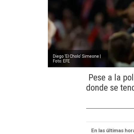
Diego 'El Cholo' Simeone |
Foto: EFE
Pese a la po
donde se tend
En las últimas hor