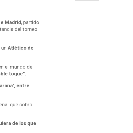
 de Madrid
, partido
tancia del torneo
a un
Atlético de
en el mundo del
ble toque”.
araña’, entre
penal que cobró
uiera de los que