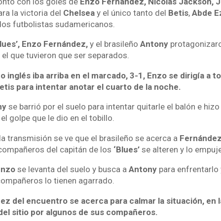
ontó con los goles de
Enzo Fernández, Nicolas Jackson, 
ra la victoria del
Chelsea
y el único tanto del
Betis
,
Abde Ez
dos futbolistas sudamericanos.
lues’, Enzo Fernández,
y el brasileño
Antony
protagonizaro
 el que tuvieron que ser separados.
 inglés iba arriba en el marcado, 3-1, Enzo se dirigía a t
Betis para intentar anotar el cuarto de la noche.
ny
se barrió por el suelo para intentar quitarle el balón e hiz
el golpe que le dio en el tobillo.
la transmisión se ve que el brasileño se acerca a
Fernández
compañeros del capitán de los
‘Blues’
se alteren y lo empuj
Enzo
se levanta del suelo y busca a
Antony
para enfrentarlo 
compañeros lo tienen agarrado.
uez del encuentro se acerca para calmar la situación, en 
del sitio por algunos de sus compañeros.