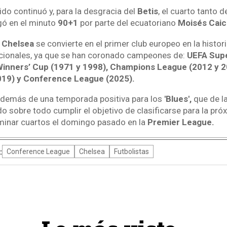
tido continuó y, para la desgracia del
Betis
, el cuarto tanto d
gó en el minuto
90+1
por parte del ecuatoriano
Moisés Caic
l
Chelsea
se convierte en el primer club europeo en la histor
acionales, ya que se han coronado campeones de:
UEFA Supe
inners’ Cup (1971 y 1998), Champions League (2012 y 2
019) y Conference League (2025).
además de una temporada positiva para los
'Blues',
que de l
o sobre todo cumplir el objetivo de clasificarse para la pró
minar cuartos el domingo pasado en la
Premier League.
:
Conference League
Chelsea
Futbolistas