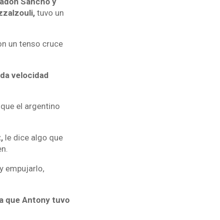
Jadon Sancho y
zalzouli,
tuvo un
n un tenso cruce
oda velocidad
o que el argentino
,
le dice algo que
en.
y empujarlo,
la que Antony tuvo