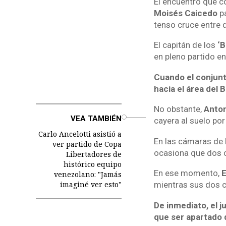
El encuentro que c
Moisés Caicedo
pa
tenso cruce entre 
El capitán de los
‘B
en pleno partido en
Cuando el conjunto
hacia el área del 
No obstante,
Anto
o
VEA TAMBIÉN
cayera al suelo por 
Carlo Ancelotti asistió a
En las cámaras de 
ver partido de Copa
ocasiona que dos 
Libertadores de
histórico equipo
En ese momento,
venezolano: "Jamás
imaginé ver esto"
mientras sus dos 
De inmediato, el j
que ser apartado 