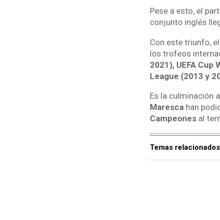
Pese a esto, el par
conjunto inglés lle
Con este triunfo, e
los trofeos intern
2021), UEFA Cup W
League (2013 y 2
Es la culminación 
Maresca
han podid
Campeones
al ter
Temas relacionados