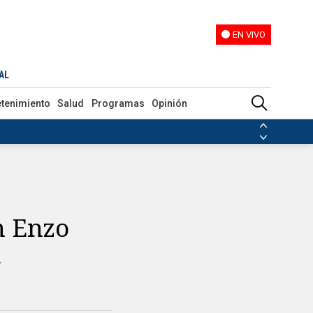
EN VIVO
EN VIVO
AL
etenimiento
Salud
Programas
Opinión
ias de las FARC
ezuela
Nicolás Maduro
Disidencias de las FARC
 en Venezuela
Nicolás Maduro
n Enzo
a