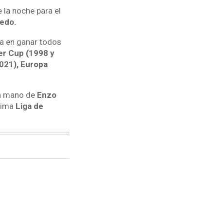
e la noche para el
edo.
ia en ganar todos
r Cup (1998 y
021), Europa
a mano de
Enzo
xima
Liga de