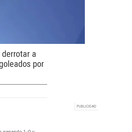
 derrotar a
 goleados por
on ganando 1-0 y