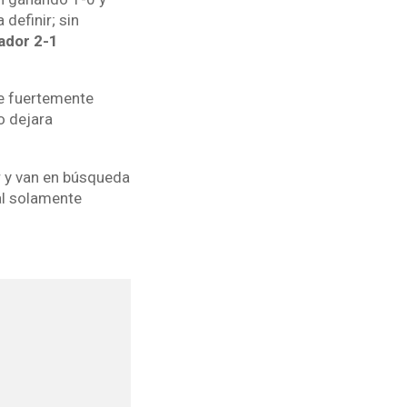
definir; sin
ador 2-1
ne fuertemente
o dejara
r y van en búsqueda
al solamente