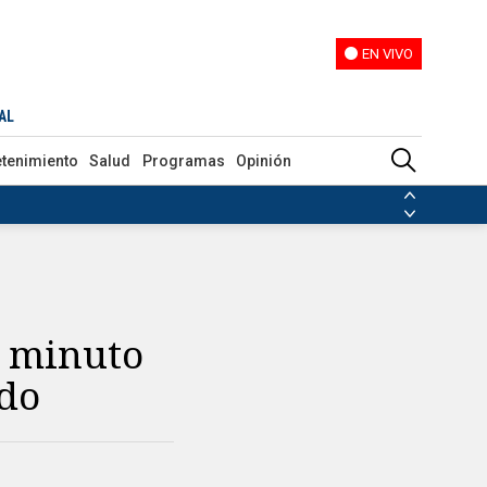
EN VIVO
EN VIVO
AL
etenimiento
Salud
Programas
Opinión
ias de las FARC
ezuela
Nicolás Maduro
Disidencias de las FARC
 en Venezuela
Nicolás Maduro
el minuto
ido