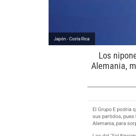
Japón - Costa Rica
Los nipone
Alemania, mi
El Grupo E podría 
sus partidos, pues 
Alemania, para so
Los del ‘Sol Nacie