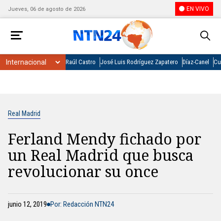
EN VIVO
Jueves, 06 de agosto de 2026
Raúl Castro
José Luis Rodríguez Zapatero
Díaz-Canel
Cu
Real Madrid
Ferland Mendy fichado por
un Real Madrid que busca
revolucionar su once
junio 12, 2019
Por: Redacción NTN24