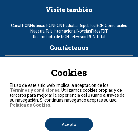
Visite también
Canal RCN
Noticias RCN
RCN Radio
La República
RCN Comerciales
Nuestra Tele Internacional
Novelas
Fides
TDT
Un producto de RCN Televisión
RCN Total
Contáctenos
Teléfono
+57 (601) 426 92 92
Cookies
Política de datos personales
Política de cookies
El uso de este sitio web implica la aceptación de los
Términos y condiciones
Términos y condiciones
. Utilizamos cookies propias y de
terceros para mejorar la experiencia del usuario a través de
su navegación. Si continúas navegando aceptas su uso.
© 2026, RCN Medios.
Política de Cookies
.
Todos los derechos reservados.
Organización Ardila Lülle - www.oal.com.co
Acepto