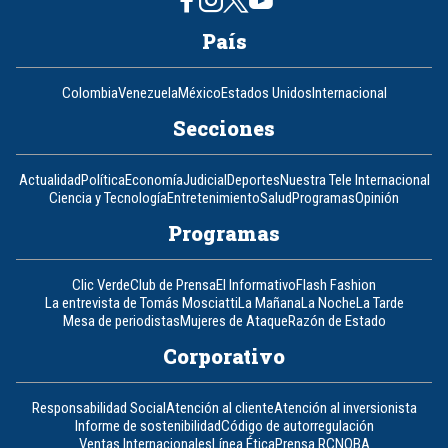
País
Colombia
Venezuela
México
Estados Unidos
Internacional
Secciones
Actualidad
Política
Economía
Judicial
Deportes
Nuestra Tele Internacional
Ciencia y Tecnología
Entretenimiento
Salud
Programas
Opinión
Programas
Clic Verde
Club de Prensa
El Informativo
Flash Fashion
La entrevista de Tomás Mosciatti
La Mañana
La Noche
La Tarde
Mesa de periodistas
Mujeres de Ataque
Razón de Estado
Corporativo
Responsabilidad Social
Atención al cliente
Atención al inversionista
Informe de sostenibilidad
Código de autorregulación
Ventas Internacionales
Línea Ética
Prensa RCN
OBA