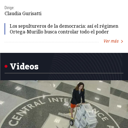
Dirige:
Dir
Claudia Gurisatti
Id
Los sepultureros de la democracia: así el régimen
Ortega-Murillo busca controlar todo el poder
Ver más
Item
1
of
5
Videos