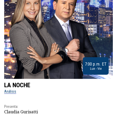
7:00 p.m. ET
Lun - Vie
LA NOCHE
L
Análisis
No
Presenta:
Pr
Claudia Gurisatti
Id