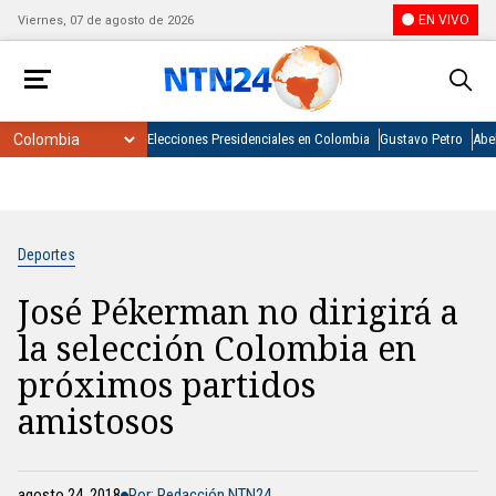
EN VIVO
Viernes, 07 de agosto de 2026
Elecciones Presidenciales en Colombia
Gustavo Petro
Abel
Deportes
José Pékerman no dirigirá a
la selección Colombia en
próximos partidos
amistosos
agosto 24, 2018
Por: Redacción NTN24