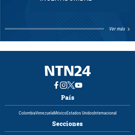
Ver más
Item
1
of
8
País
Colombia
Venezuela
México
Estados Unidos
Internacional
Secciones