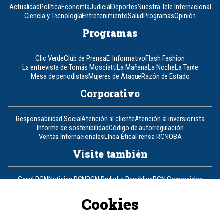
Actualidad
Política
Economía
Judicial
Deportes
Nuestra Tele Internacional
Ciencia y Tecnología
Entretenimiento
Salud
Programas
Opinión
Programas
Clic Verde
Club de Prensa
El Informativo
Flash Fashion
La entrevista de Tomás Mosciatti
La Mañana
La Noche
La Tarde
Mesa de periodistas
Mujeres de Ataque
Razón de Estado
Corporativo
Responsabilidad Social
Atención al cliente
Atención al inversionista
Informe de sostenibilidad
Código de autorregulación
Ventas Internacionales
Línea Ética
Prensa RCN
OBA
Visite también
Canal RCN
Noticias RCN
RCN Radio
La República
RCN Comerciales
Nuestra Tele Internacional
Novelas
Fides
TDT
Un producto de RCN Televisión
RCN Total
Cookies
Contáctenos