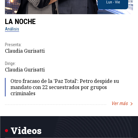
Lun - Vie
LA NOCHE
L
Análisis
No
Presenta:
Pr
Claudia Gurisatti
Id
Dirige:
Dir
Claudia Gurisatti
Id
Otro fracaso de la 'Paz Total': Petro despide su
mandato con 22 secuestrados por grupos
criminales
Ver más
Item
1
of
5
Videos