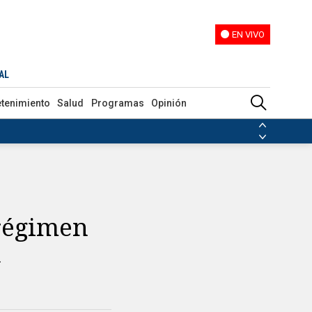
EN VIVO
EN VIVO
AL
etenimiento
Salud
Programas
Opinión
ias de las FARC
ezuela
Nicolás Maduro
Disidencias de las FARC
 en Venezuela
Nicolás Maduro
 régimen
a