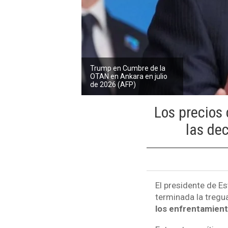
Trump en Cumbre de la
OTAN en Ankara en julio
de 2026 (AFP)
Los precios 
las de
El presidente de E
terminada la tregu
los enfrentamient