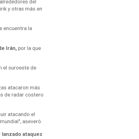
 alrededores del
irik y otras más en
e encuentra la
de Irán,
por la que
n el suroeste de
zas atacaron más
es de radar costero
uir atacando el
 mundial", aseveró.
r lanzado ataques