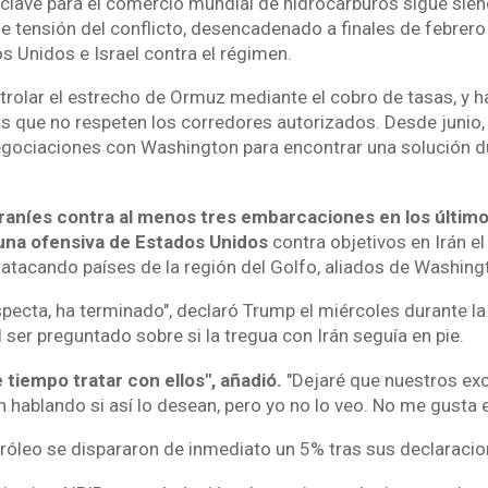
 clave para el comercio mundial de hidrocarburos sigue sien
e tensión del conflicto, desencadenado a finales de febrero
s Unidos e Israel contra el régimen.
trolar el estrecho de Ormuz mediante el cobro de tasas, y h
s que no respeten los corredores autorizados. Desde junio, 
egociaciones con Washington para encontrar una solución d
aníes contra al menos tres embarcaciones en los último
na ofensiva de Estados Unidos
contra objetivos en Irán el
atacando países de la región del Golfo, aliados de Washing
specta, ha terminado", declaró Trump el miércoles durante l
 ser preguntado sobre si la tregua con Irán seguía en pie.
 tiempo tratar con ellos", añadió.
"Dejaré que nuestros ex
 hablando si así lo desean, pero yo no lo veo. No me gusta e
tróleo se dispararon de inmediato un 5% tras sus declaracio