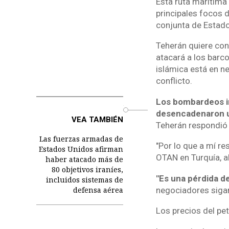
Esta ruta marítima
principales focos d
conjunta de Estado
Teherán quiere con
atacará a los barco
islámica está en n
conflicto.
Los bombardeos ir
o
desencadenaron u
VEA TAMBIÉN
Teherán respondió 
Las fuerzas armadas de
"Por lo que a mí re
Estados Unidos afirman
OTAN en Turquía, al
haber atacado más de
80 objetivos iraníes,
"Es una pérdida de
incluidos sistemas de
negociadores sigan
defensa aérea
Los precios del pe