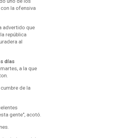
do uno de los
 con la ofensiva
a advertido que
la república
uradera al
s días
 martes, a la que
ton.
a cumbre de la
celentes
sta gente", acotó.
nes.