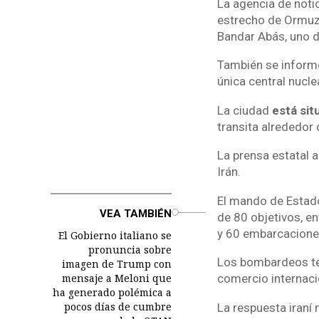
La agencia de notic
estrecho de Ormuz, 
Bandar Abás, uno de
También se informó
única central nuclea
La ciudad
está sit
transita alrededor 
La prensa estatal 
Irán.
El mando de Estad
o
VEA TAMBIÉN
de 80 objetivos, en
y 60 embarcaciones
El Gobierno italiano se
pronuncia sobre
Los bombardeos ten
imagen de Trump con
mensaje a Meloni que
comercio internacio
ha generado polémica a
pocos días de cumbre
La respuesta iraní 