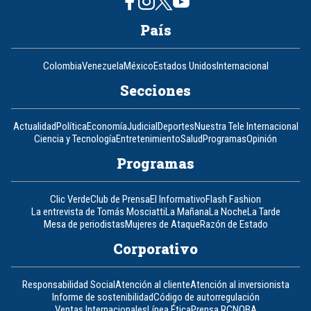
País
Colombia
Venezuela
México
Estados Unidos
Internacional
Secciones
Actualidad
Política
Economía
Judicial
Deportes
Nuestra Tele Internacional
Ciencia y Tecnología
Entretenimiento
Salud
Programas
Opinión
Programas
Clic Verde
Club de Prensa
El Informativo
Flash Fashion
La entrevista de Tomás Mosciatti
La Mañana
La Noche
La Tarde
Mesa de periodistas
Mujeres de Ataque
Razón de Estado
Corporativo
Responsabilidad Social
Atención al cliente
Atención al inversionista
Informe de sostenibilidad
Código de autorregulación
Ventas Internacionales
Línea Ética
Prensa RCN
OBA