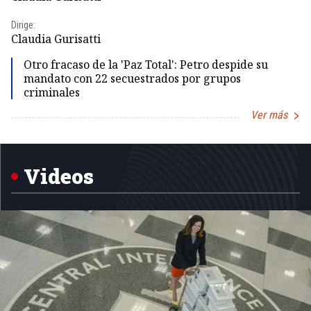
Id
Dirige:
Dir
Claudia Gurisatti
Id
Otro fracaso de la 'Paz Total': Petro despide su
mandato con 22 secuestrados por grupos
criminales
Ver más
Item
1
of
5
Videos