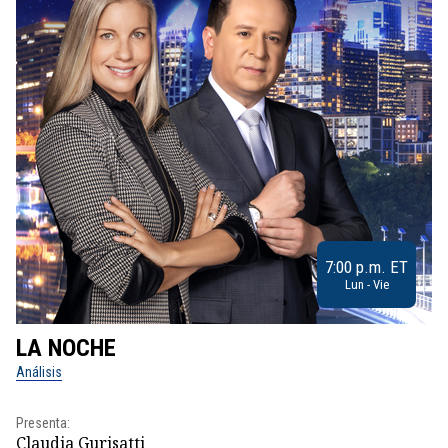
7:00 p.m. ET
Lun - Vie
LA NOCHE
L
Análisis
No
Presenta:
Pr
Claudia Gurisatti