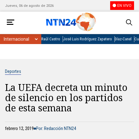
EN VIVO
Jueves, 06 de agosto de 2026
Raúl Castro
José Luis Rodríguez Zapatero
Díaz-Canel
Cu
Deportes
La UEFA decreta un minuto
de silencio en los partidos
de esta semana
febrero 12, 2019
Por: Redacción NTN24