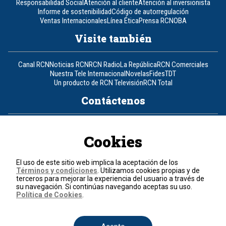
Responsabilidad Social
Atención al cliente
Atención al inversionista
Informe de sostenibilidad
Código de autorregulación
Ventas Internacionales
Línea Ética
Prensa RCN
OBA
Visite también
Canal RCN
Noticias RCN
RCN Radio
La República
RCN Comerciales
Nuestra Tele Internacional
Novelas
Fides
TDT
Un producto de RCN Televisión
RCN Total
Contáctenos
Teléfono
+57 (601) 426 92 92
Cookies
Política de datos personales
Política de cookies
El uso de este sitio web implica la aceptación de los
Términos y condiciones
Términos y condiciones
. Utilizamos cookies propias y de
terceros para mejorar la experiencia del usuario a través de
su navegación. Si continúas navegando aceptas su uso.
© 2026, RCN Medios.
Política de Cookies
.
Todos los derechos reservados.
Organización Ardila Lülle - www.oal.com.co