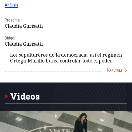
Análisis
No
Presenta:
Pr
Claudia Gurisatti
Id
Dirige:
Dir
Claudia Gurisatti
Id
Los sepultureros de la democracia: así el régimen
Ortega-Murillo busca controlar todo el poder
Ver más
Item
1
of
5
Videos