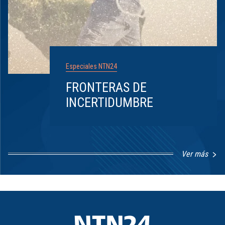
Especiales NTN24
FRONTERAS DE
INCERTIDUMBRE
Ver más
Item
1
of
8