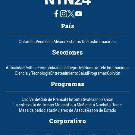
País
Colombia
Venezuela
México
Estados Unidos
Internacional
Secciones
Actualidad
Política
Economía
Judicial
Deportes
Nuestra Tele Internacional
Ciencia y Tecnología
Entretenimiento
Salud
Programas
Opinión
Programas
Clic Verde
Club de Prensa
El Informativo
Flash Fashion
La entrevista de Tomás Mosciatti
La Mañana
La Noche
La Tarde
Mesa de periodistas
Mujeres de Ataque
Razón de Estado
Corporativo