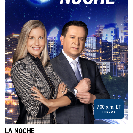
7:00 p.m. ET
Lun - Vie
LA NOCHE
L