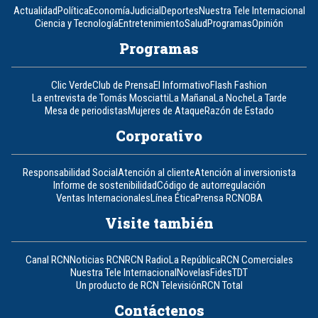
Actualidad
Política
Economía
Judicial
Deportes
Nuestra Tele Internacional
Ciencia y Tecnología
Entretenimiento
Salud
Programas
Opinión
Programas
Clic Verde
Club de Prensa
El Informativo
Flash Fashion
La entrevista de Tomás Mosciatti
La Mañana
La Noche
La Tarde
Mesa de periodistas
Mujeres de Ataque
Razón de Estado
Corporativo
Responsabilidad Social
Atención al cliente
Atención al inversionista
Informe de sostenibilidad
Código de autorregulación
Ventas Internacionales
Línea Ética
Prensa RCN
OBA
Visite también
Canal RCN
Noticias RCN
RCN Radio
La República
RCN Comerciales
Nuestra Tele Internacional
Novelas
Fides
TDT
Un producto de RCN Televisión
RCN Total
Contáctenos