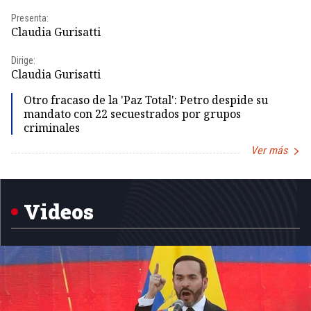
Presenta:
Pr
Claudia Gurisatti
Id
Dirige:
Dir
Claudia Gurisatti
Id
Otro fracaso de la 'Paz Total': Petro despide su
mandato con 22 secuestrados por grupos
criminales
Ver más
Item
1
of
5
Videos