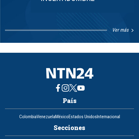
Ver más
Item
1
of
8
País
Colombia
Venezuela
México
Estados Unidos
Internacional
Secciones