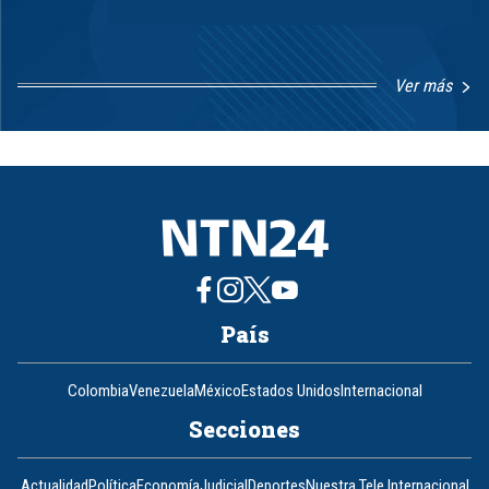
Ver más
Item
1
of
8
País
Colombia
Venezuela
México
Estados Unidos
Internacional
Secciones
Actualidad
Política
Economía
Judicial
Deportes
Nuestra Tele Internacional