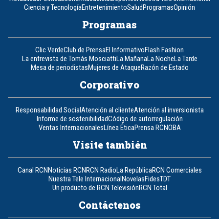
Ciencia y Tecnología
Entretenimiento
Salud
Programas
Opinión
Programas
Clic Verde
Club de Prensa
El Informativo
Flash Fashion
La entrevista de Tomás Mosciatti
La Mañana
La Noche
La Tarde
Mesa de periodistas
Mujeres de Ataque
Razón de Estado
Corporativo
Responsabilidad Social
Atención al cliente
Atención al inversionista
Informe de sostenibilidad
Código de autorregulación
Ventas Internacionales
Línea Ética
Prensa RCN
OBA
Visite también
Canal RCN
Noticias RCN
RCN Radio
La República
RCN Comerciales
Nuestra Tele Internacional
Novelas
Fides
TDT
Un producto de RCN Televisión
RCN Total
Contáctenos