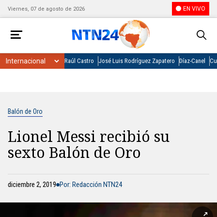
EN VIVO
Viernes, 07 de agosto de 2026
Raúl Castro
José Luis Rodríguez Zapatero
Díaz-Canel
Cu
Balón de Oro
Lionel Messi recibió su
sexto Balón de Oro
diciembre 2, 2019
Por: Redacción NTN24