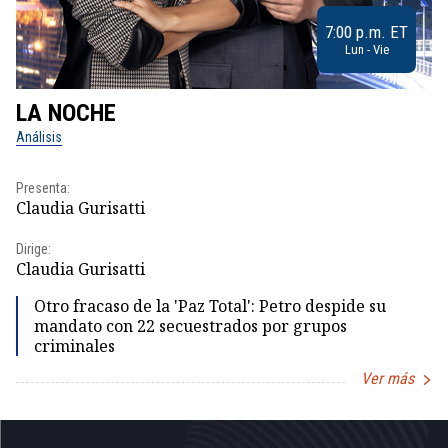
7:00 p.m. ET
Lun - Vie
LA NOCHE
L
Análisis
No
Presenta:
Pr
Claudia Gurisatti
Id
Dirige:
Dir
Claudia Gurisatti
Id
Otro fracaso de la 'Paz Total': Petro despide su
mandato con 22 secuestrados por grupos
criminales
Ver más
Item
1
of