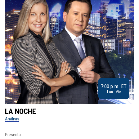
7:00 p.m. ET
Lun - Vie
LA NOCHE
L
Análisis
No
Presenta:
Pr