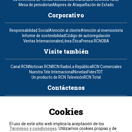
Mesa de periodistas
Mujeres de Ataque
Razón de Estado
Corporativo
Responsabilidad Social
Atención al cliente
Atención al inversionista
Informe de sostenibilidad
Código de autorregulación
Ventas Internacionales
Línea Ética
Prensa RCN
OBA
Visite también
Canal RCN
Noticias RCN
RCN Radio
La República
RCN Comerciales
Nuestra Tele Internacional
Novelas
Fides
TDT
Un producto de RCN Televisión
RCN Total
Contáctenos
Teléfono
+57 (601) 426 92 92
Cookies
Política de datos personales
Política de cookies
El uso de este sitio web implica la aceptación de los
Términos y condiciones
Términos y condiciones
. Utilizamos cookies propias y de