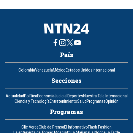
of
8
País
Colombia
Venezuela
México
Estados Unidos
Internacional
Secciones
Actualidad
Política
Economía
Judicial
Deportes
Nuestra Tele Internacional
Ciencia y Tecnología
Entretenimiento
Salud
Programas
Opinión
Programas
Clic Verde
Club de Prensa
El Informativo
Flash Fashion
La entrevista de Tomás Mosciatti
La Mañana
La Noche
La Tarde