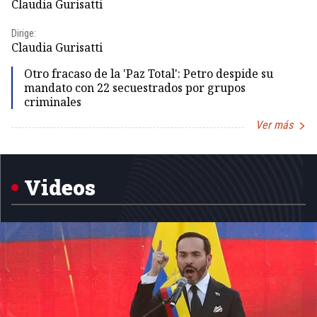
Claudia Gurisatti
Id
Dirige:
Dir
Claudia Gurisatti
Id
Otro fracaso de la 'Paz Total': Petro despide su
mandato con 22 secuestrados por grupos
criminales
Ver más
Item
1
of
5
Videos