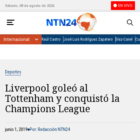
EN VIVO
Sábado, 08 de agosto de 2026
Raúl Castro
José Luis Rodríguez Zapatero
Díaz-Canel
Cu
Deportes
Liverpool goleó al
Tottenham y conquistó la
Champions League
junio 1, 2019
Por: Redacción NTN24