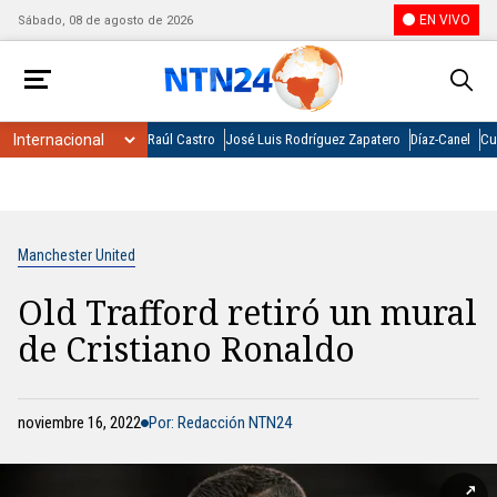
EN VIVO
Sábado, 08 de agosto de 2026
Raúl Castro
José Luis Rodríguez Zapatero
Díaz-Canel
Cu
Manchester United
Old Trafford retiró un mural
de Cristiano Ronaldo
noviembre 16, 2022
Por: Redacción NTN24