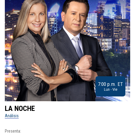
7:00 p.m. ET
Lun - Vie
LA NOCHE
L
Análisis
No
Presenta:
Pr