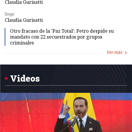
Claudia Gurisatti
Id
Dirige:
Dir
Claudia Gurisatti
Id
Otro fracaso de la 'Paz Total': Petro despide su
mandato con 22 secuestrados por grupos
criminales
Ver más
Item
1
of
5
Videos