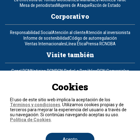
Mesa de periodistas
Mujeres de Ataque
Razón de Estado
Corporativo
Responsabilidad Social
Atención al cliente
Atención al inversionista
Informe de sostenibilidad
Código de autorregulación
Ventas Internacionales
Línea Ética
Prensa RCN
OBA
Visite también
Canal RCN
Noticias RCN
RCN Radio
La República
RCN Comerciales
Nuestra Tele Internacional
Novelas
Fides
TDT
Un producto de RCN Televisión
RCN Total
Cookies
Contáctenos
El uso de este sitio web implica la aceptación de los
Términos y condiciones
. Utilizamos cookies propias y de
Teléfono
+57 (601) 426 92 92
terceros para mejorar la experiencia del usuario a través de
su navegación. Si continúas navegando aceptas su uso.
Política de Cookies
.
Política de datos personales
Política de cookies
Términos y condiciones
Acepto