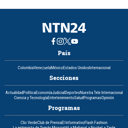
of
8
País
Colombia
Venezuela
México
Estados Unidos
Internacional
Secciones
Actualidad
Política
Economía
Judicial
Deportes
Nuestra Tele Internacional
Ciencia y Tecnología
Entretenimiento
Salud
Programas
Opinión
Programas
Clic Verde
Club de Prensa
El Informativo
Flash Fashion
La entrevista de Tomás Mosciatti
La Mañana
La Noche
La Tarde