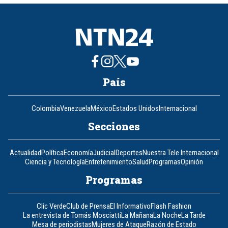
8
País
Colombia
Venezuela
México
Estados Unidos
Internacional
Secciones
Actualidad
Política
Economía
Judicial
Deportes
Nuestra Tele Internacional
Ciencia y Tecnología
Entretenimiento
Salud
Programas
Opinión
Programas
Clic Verde
Club de Prensa
El Informativo
Flash Fashion
La entrevista de Tomás Mosciatti
La Mañana
La Noche
La Tarde
Mesa de periodistas
Mujeres de Ataque
Razón de Estado