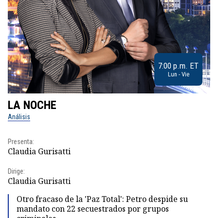
7:00 p.m. ET
Lun - Vie
LA NOCHE
L
Análisis
No
Presenta:
Pr
Claudia Gurisatti
Id
Dirige:
Dir
Claudia Gurisatti
Id
Otro fracaso de la 'Paz Total': Petro despide su
mandato con 22 secuestrados por grupos