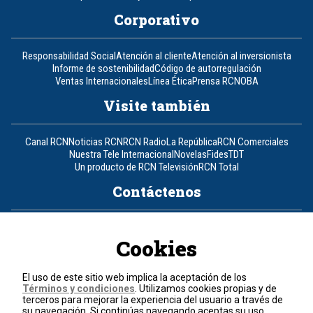
Corporativo
Responsabilidad Social
Atención al cliente
Atención al inversionista
Informe de sostenibilidad
Código de autorregulación
Ventas Internacionales
Línea Ética
Prensa RCN
OBA
Visite también
Canal RCN
Noticias RCN
RCN Radio
La República
RCN Comerciales
Nuestra Tele Internacional
Novelas
Fides
TDT
Un producto de RCN Televisión
RCN Total
Contáctenos
Teléfono
+57 (601) 426 92 92
Cookies
Política de datos personales
Política de cookies
El uso de este sitio web implica la aceptación de los
Términos y condiciones
Términos y condiciones
. Utilizamos cookies propias y de
terceros para mejorar la experiencia del usuario a través de
su navegación. Si continúas navegando aceptas su uso.
© 2026, RCN Medios.