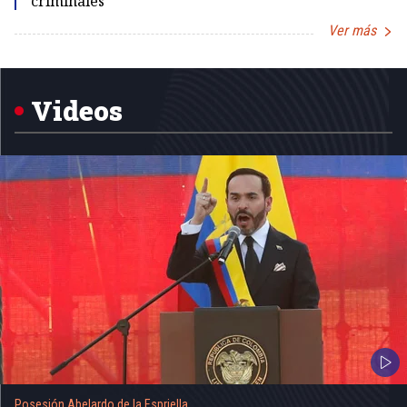
criminales
Ver más
Item
1
of
5
Videos
Posesión Abelardo de la Espriella