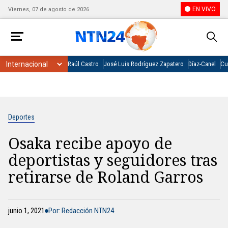
EN VIVO
Viernes, 07 de agosto de 2026
Raúl Castro
José Luis Rodríguez Zapatero
Díaz-Canel
Cu
Deportes
Osaka recibe apoyo de
deportistas y seguidores tras
retirarse de Roland Garros
junio 1, 2021
Por: Redacción NTN24