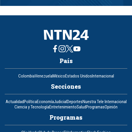
1
of
8
País
Colombia
Venezuela
México
Estados Unidos
Internacional
Secciones
Actualidad
Política
Economía
Judicial
Deportes
Nuestra Tele Internacional
Ciencia y Tecnología
Entretenimiento
Salud
Programas
Opinión
Programas