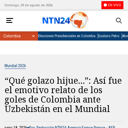
EN VIVO
Domingo, 09 de agosto de 2026
Elecciones Presidenciales en Colombia
Gustavo Petro
Abel
Mundial 2026
“Qué golazo hijue…”: Así fue
el emotivo relato de los
goles de Colombia ante
Uzbekistán en el Mundial
junio 18, 2026
Por: Redacción NTN24-Agencia France Presse - AFP