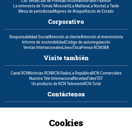
Clic Verde
Club de Prensa
El Informativo
Flash Fashion
La entrevista de Tomás Mosciatti
La Mañana
La Noche
La Tarde
Mesa de periodistas
Mujeres de Ataque
Razón de Estado
Corporativo
Responsabilidad Social
Atención al cliente
Atención al inversionista
Informe de sostenibilidad
Código de autorregulación
Ventas Internacionales
Línea Ética
Prensa RCN
OBA
Visite también
Canal RCN
Noticias RCN
RCN Radio
La República
RCN Comerciales
Nuestra Tele Internacional
Novelas
Fides
TDT
Un producto de RCN Televisión
RCN Total
Contáctenos
Teléfono
+57 (601) 426 92 92
Cookies
Política de datos personales
Política de cookies