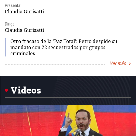
Presenta:
Pr
Claudia Gurisatti
Id
Dirige:
Dir
Claudia Gurisatti
Id
Otro fracaso de la 'Paz Total': Petro despide su
mandato con 22 secuestrados por grupos
criminales
Ver más
Item
1
of
5
Videos