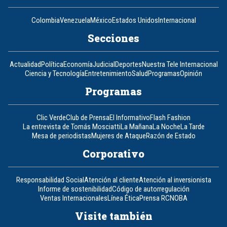
Colombia
Venezuela
México
Estados Unidos
Internacional
Secciones
Actualidad
Política
Economía
Judicial
Deportes
Nuestra Tele Internacional
Ciencia y Tecnología
Entretenimiento
Salud
Programas
Opinión
Programas
Clic Verde
Club de Prensa
El Informativo
Flash Fashion
La entrevista de Tomás Mosciatti
La Mañana
La Noche
La Tarde
Mesa de periodistas
Mujeres de Ataque
Razón de Estado
Corporativo
Responsabilidad Social
Atención al cliente
Atención al inversionista
Informe de sostenibilidad
Código de autorregulación
Ventas Internacionales
Línea Ética
Prensa RCN
OBA
Visite también