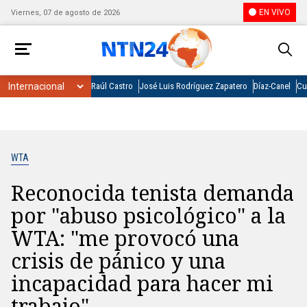
EN VIVO
Viernes, 07 de agosto de 2026
Raúl Castro
José Luis Rodríguez Zapatero
Díaz-Canel
Cu
WTA
Reconocida tenista demanda
por "abuso psicológico" a la
WTA: "me provocó una
crisis de pánico y una
incapacidad para hacer mi
trabajo"