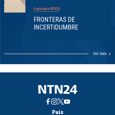
Especiales NTN24
FRONTERAS DE
INCERTIDUMBRE
Ver más
Item
1
of
8
País