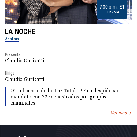
7:00 p.m. ET
Lun - Vie
LA NOCHE
L
Análisis
No
Presenta:
Pr
Claudia Gurisatti
Id
Dirige:
Dir
Claudia Gurisatti
Id
Otro fracaso de la 'Paz Total': Petro despide su
mandato con 22 secuestrados por grupos
criminales
Ver más
Item
1
of
5