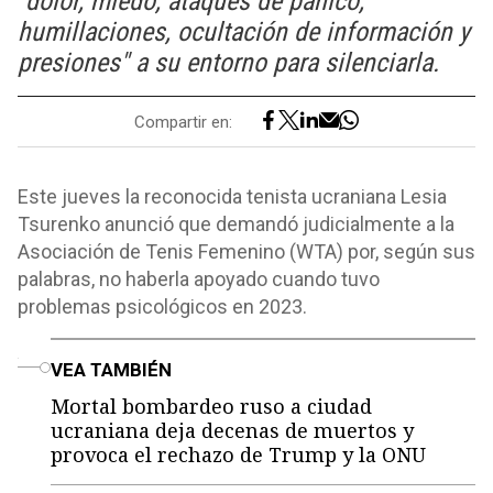
"dolor, miedo, ataques de pánico,
humillaciones, ocultación de información y
presiones" a su entorno para silenciarla.
Compartir en:
Este jueves la reconocida tenista ucraniana Lesia
Tsurenko anunció que demandó judicialmente a la
Asociación de Tenis Femenino (WTA) por, según sus
palabras, no haberla apoyado cuando tuvo
problemas psicológicos en 2023.
o
VEA TAMBIÉN
Mortal bombardeo ruso a ciudad
ucraniana deja decenas de muertos y
provoca el rechazo de Trump y la ONU