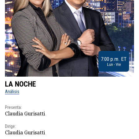
7:00 p.m. ET
Lun - Vie
LA NOCHE
L
Análisis
No
Presenta:
Pr
Claudia Gurisatti
Id
Dirige:
Dir
Claudia Gurisatti
Id