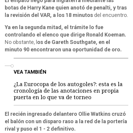
El empato llegó para Inglaterra mediante las
botas de Harry Kane quien anotó de penalti, y tras
la revisión del VAR, a los 18 minutos
del encuentro.
Ya en la segunda mitad, el trámite lo fue
controlando el elenco que dirige Ronald Koeman.
No obstante, l
os de Gareth Southgate, en el
minuto 90 encontraron una oportunidad de oro.
o
VEA TAMBIÉN
¿La Eurocopa de los autogoles?: esta es la
cronología de las anotaciones en propia
puerta en lo que va de torneo
El recién ingresado delantero Ollie Watkins cruzó
el balón con un disparo raso a la red de la portería
rival y puso el 1 - 2 definitivo.