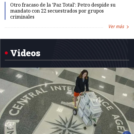
Otro fracaso de la 'Paz Total': Petro despide su
mandato con 22 secuestrados por grupos
criminales
Ver más
Item
1
of
5
Videos