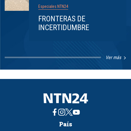
Especiales NTN24
FRONTERAS DE
INCERTIDUMBRE
Ver más
Item
1
of
8
País