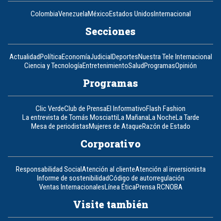
Colombia
Venezuela
México
Estados Unidos
Internacional
Secciones
Actualidad
Política
Economía
Judicial
Deportes
Nuestra Tele Internacional
Ciencia y Tecnología
Entretenimiento
Salud
Programas
Opinión
Programas
Clic Verde
Club de Prensa
El Informativo
Flash Fashion
La entrevista de Tomás Mosciatti
La Mañana
La Noche
La Tarde
Mesa de periodistas
Mujeres de Ataque
Razón de Estado
Corporativo
Responsabilidad Social
Atención al cliente
Atención al inversionista
Informe de sostenibilidad
Código de autorregulación
Ventas Internacionales
Línea Ética
Prensa RCN
OBA
Visite también