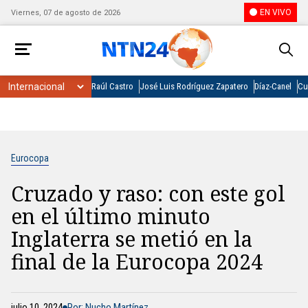
EN VIVO
Viernes, 07 de agosto de 2026
Raúl Castro
José Luis Rodríguez Zapatero
Díaz-Canel
Cu
Eurocopa
Cruzado y raso: con este gol
en el último minuto
Inglaterra se metió en la
final de la Eurocopa 2024
julio 10, 2024
Por: Nucho Martínez