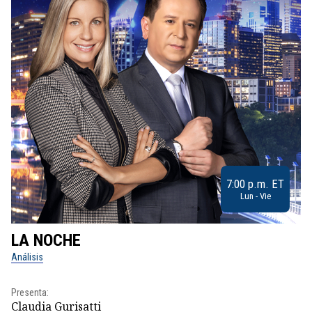
7:00 p.m. ET
Lun - Vie
LA NOCHE
L
Análisis
No
Presenta:
Pr
Claudia Gurisatti
Id