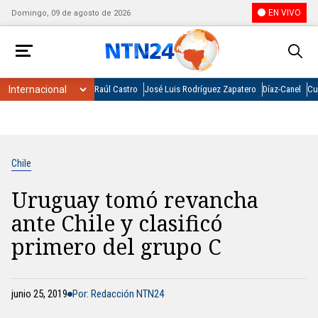
EN VIVO
Domingo, 09 de agosto de 2026
Raúl Castro
José Luis Rodríguez Zapatero
Díaz-Canel
Cu
Chile
Uruguay tomó revancha
ante Chile y clasificó
primero del grupo C
junio 25, 2019
Por: Redacción NTN24