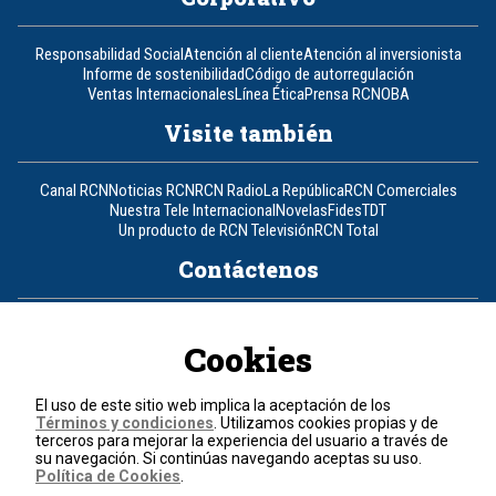
Responsabilidad Social
Atención al cliente
Atención al inversionista
Informe de sostenibilidad
Código de autorregulación
Ventas Internacionales
Línea Ética
Prensa RCN
OBA
Visite también
Canal RCN
Noticias RCN
RCN Radio
La República
RCN Comerciales
Nuestra Tele Internacional
Novelas
Fides
TDT
Un producto de RCN Televisión
RCN Total
Contáctenos
Teléfono
+57 (601) 426 92 92
Cookies
Política de datos personales
Política de cookies
El uso de este sitio web implica la aceptación de los
Términos y condiciones
Términos y condiciones
. Utilizamos cookies propias y de
terceros para mejorar la experiencia del usuario a través de
su navegación. Si continúas navegando aceptas su uso.
© 2026, RCN Medios.
Política de Cookies
.
Todos los derechos reservados.