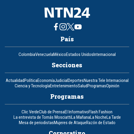
País
Colombia
Venezuela
México
Estados Unidos
Internacional
Secciones
Actualidad
Política
Economía
Judicial
Deportes
Nuestra Tele Internacional
Ciencia y Tecnología
Entretenimiento
Salud
Programas
Opinión
Programas
Clic Verde
Club de Prensa
El Informativo
Flash Fashion
La entrevista de Tomás Mosciatti
La Mañana
La Noche
La Tarde
Mesa de periodistas
Mujeres de Ataque
Razón de Estado
Corporativo