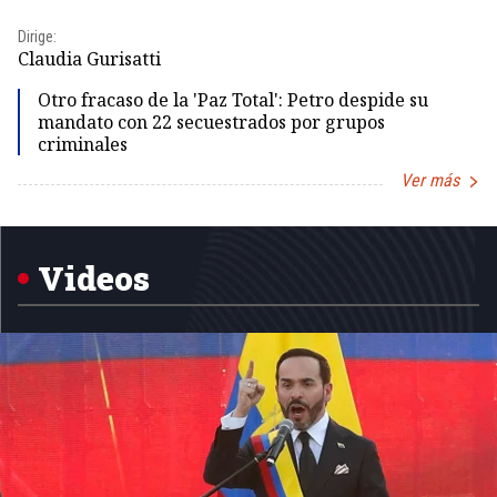
Dirige:
Dir
Claudia Gurisatti
Id
Otro fracaso de la 'Paz Total': Petro despide su
mandato con 22 secuestrados por grupos
criminales
Ver más
Item
1
of
5
Videos