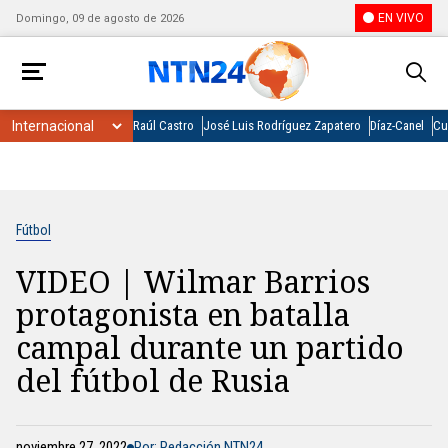
EN VIVO
Domingo, 09 de agosto de 2026
Raúl Castro
José Luis Rodríguez Zapatero
Díaz-Canel
Cu
Fútbol
VIDEO | Wilmar Barrios
protagonista en batalla
campal durante un partido
del fútbol de Rusia
noviembre 27, 2022
Por: Redacción NTN24