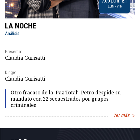
7:00 p.m. ET
Lun - Vie
LA NOCHE
L
Análisis
No
Pr
Presenta:
Id
Claudia Gurisatti
Dir
Dirige:
Id
Claudia Gurisatti
Otro fracaso de la 'Paz Total': Petro despide su
mandato con 22 secuestrados por grupos
criminales
Ver más
Item
1
of
5