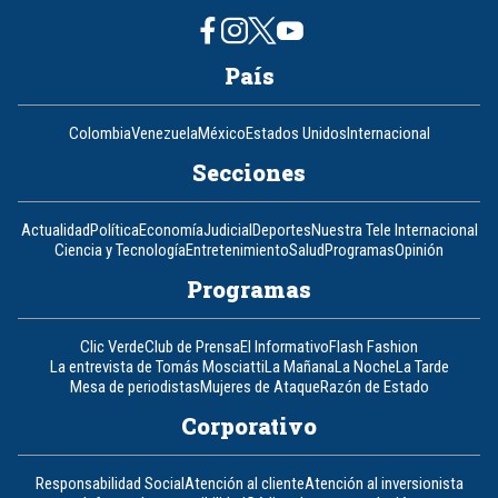
País
Colombia
Venezuela
México
Estados Unidos
Internacional
Secciones
Actualidad
Política
Economía
Judicial
Deportes
Nuestra Tele Internacional
Ciencia y Tecnología
Entretenimiento
Salud
Programas
Opinión
Programas
Clic Verde
Club de Prensa
El Informativo
Flash Fashion
La entrevista de Tomás Mosciatti
La Mañana
La Noche
La Tarde
Mesa de periodistas
Mujeres de Ataque
Razón de Estado
Corporativo
Responsabilidad Social
Atención al cliente
Atención al inversionista