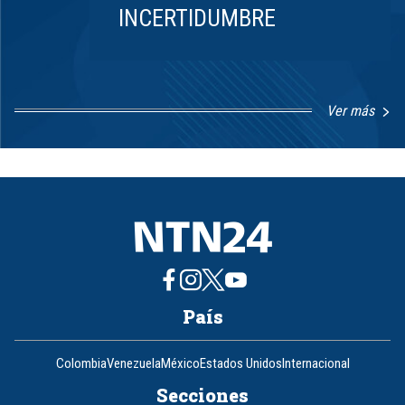
INCERTIDUMBRE
Ver más
Item
1
of
8
País
Colombia
Venezuela
México
Estados Unidos
Internacional
Secciones