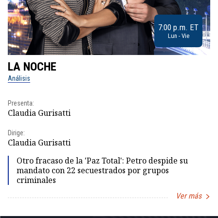
7:00 p.m. ET
Lun - Vie
LA NOCHE
L
Análisis
No
Presenta:
Pr
Claudia Gurisatti
Id
Dirige:
Dir
Claudia Gurisatti
Id
Otro fracaso de la 'Paz Total': Petro despide su
mandato con 22 secuestrados por grupos
criminales
Ver más
Item
1