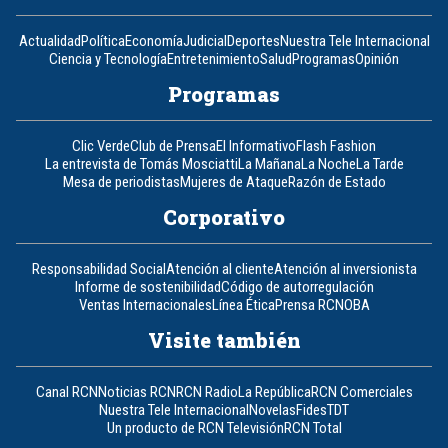
Actualidad
Política
Economía
Judicial
Deportes
Nuestra Tele Internacional
Ciencia y Tecnología
Entretenimiento
Salud
Programas
Opinión
Programas
Clic Verde
Club de Prensa
El Informativo
Flash Fashion
La entrevista de Tomás Mosciatti
La Mañana
La Noche
La Tarde
Mesa de periodistas
Mujeres de Ataque
Razón de Estado
Corporativo
Responsabilidad Social
Atención al cliente
Atención al inversionista
Informe de sostenibilidad
Código de autorregulación
Ventas Internacionales
Línea Ética
Prensa RCN
OBA
Visite también
Canal RCN
Noticias RCN
RCN Radio
La República
RCN Comerciales
Nuestra Tele Internacional
Novelas
Fides
TDT
Un producto de RCN Televisión
RCN Total