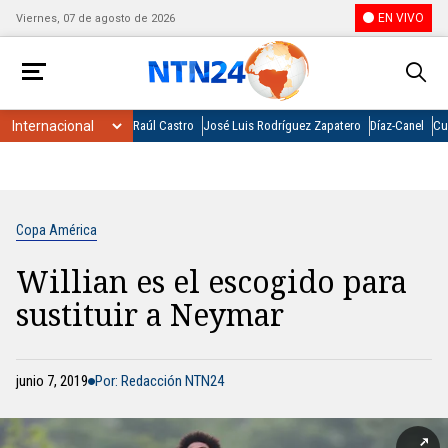
EN VIVO
Viernes, 07 de agosto de 2026
Raúl Castro
José Luis Rodríguez Zapatero
Díaz-Canel
Cu
Copa América
Willian es el escogido para
sustituir a Neymar
junio 7, 2019
Por: Redacción NTN24