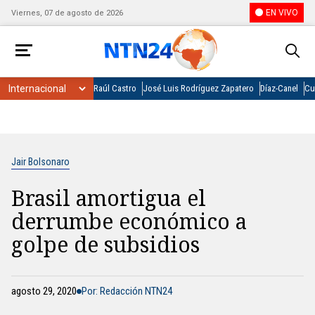
EN VIVO
Viernes, 07 de agosto de 2026
Raúl Castro
José Luis Rodríguez Zapatero
Díaz-Canel
Cu
Jair Bolsonaro
Brasil amortigua el
derrumbe económico a
golpe de subsidios
agosto 29, 2020
Por: Redacción NTN24