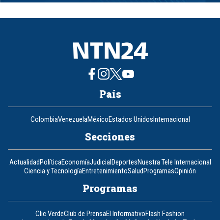
1
of
8
País
Colombia
Venezuela
México
Estados Unidos
Internacional
Secciones
Actualidad
Política
Economía
Judicial
Deportes
Nuestra Tele Internacional
Ciencia y Tecnología
Entretenimiento
Salud
Programas
Opinión
Programas
Clic Verde
Club de Prensa
El Informativo
Flash Fashion