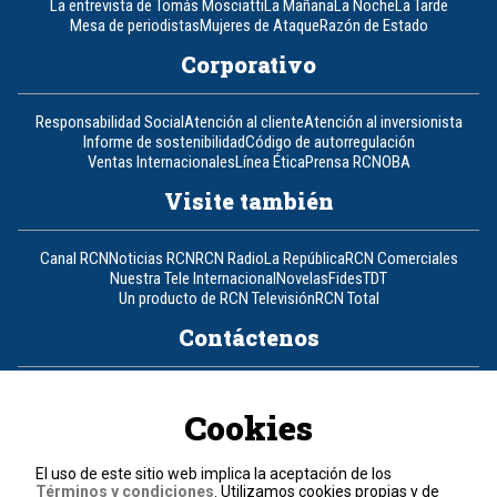
La entrevista de Tomás Mosciatti
La Mañana
La Noche
La Tarde
Mesa de periodistas
Mujeres de Ataque
Razón de Estado
Corporativo
Responsabilidad Social
Atención al cliente
Atención al inversionista
Informe de sostenibilidad
Código de autorregulación
Ventas Internacionales
Línea Ética
Prensa RCN
OBA
Visite también
Canal RCN
Noticias RCN
RCN Radio
La República
RCN Comerciales
Nuestra Tele Internacional
Novelas
Fides
TDT
Un producto de RCN Televisión
RCN Total
Contáctenos
Teléfono
+57 (601) 426 92 92
Cookies
Política de datos personales
Política de cookies
El uso de este sitio web implica la aceptación de los
Términos y condiciones
Términos y condiciones
. Utilizamos cookies propias y de