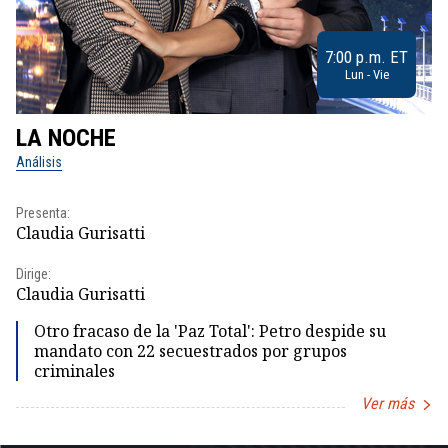
7:00 p.m. ET
Lun - Vie
LA NOCHE
L
Análisis
No
Presenta:
Pr
Claudia Gurisatti
Id
Dirige:
Dir
Claudia Gurisatti
Id
Otro fracaso de la 'Paz Total': Petro despide su
mandato con 22 secuestrados por grupos
criminales
Ver más
Item
1