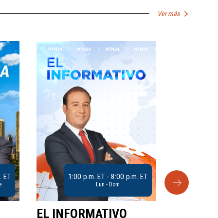
Ver más
. ET
1:00 p.m. ET - 8:00 p.m. ET
e
Lun - Dom
EL INFORMATIVO
CLUB D