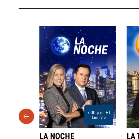
9:30 a.m. ET
7:00 p.m. ET
Sab
Lun - Vie
LA NOCHE
LA 