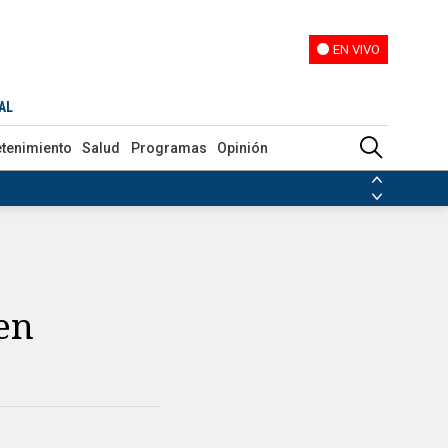
EN VIVO
EN VIVO
AL
etenimiento
Salud
Programas
Opinión
ias de las FARC
ezuela
Nicolás Maduro
Disidencias de las FARC
 en Venezuela
Nicolás Maduro
en