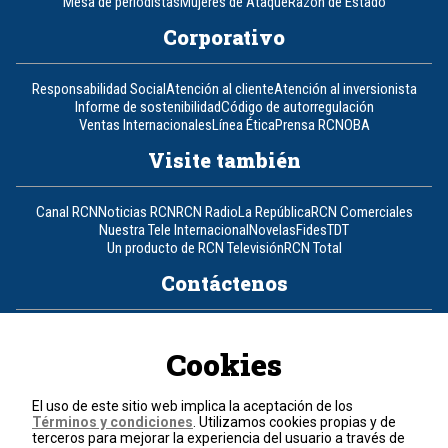
Mesa de periodistas
Mujeres de Ataque
Razón de Estado
Corporativo
Responsabilidad Social
Atención al cliente
Atención al inversionista
Informe de sostenibilidad
Código de autorregulación
Ventas Internacionales
Línea Ética
Prensa RCN
OBA
Visite también
Canal RCN
Noticias RCN
RCN Radio
La República
RCN Comerciales
Nuestra Tele Internacional
Novelas
Fides
TDT
Un producto de RCN Televisión
RCN Total
Contáctenos
Teléfono
+57 (601) 426 92 92
Cookies
Política de datos personales
Política de cookies
El uso de este sitio web implica la aceptación de los
Términos y condiciones
Términos y condiciones
. Utilizamos cookies propias y de
terceros para mejorar la experiencia del usuario a través de