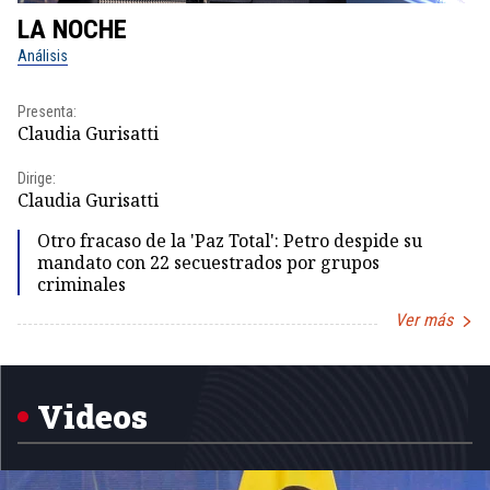
LA NOCHE
L
Análisis
No
Presenta:
Pr
Claudia Gurisatti
Id
Dirige:
Dir
Claudia Gurisatti
Id
Otro fracaso de la 'Paz Total': Petro despide su
mandato con 22 secuestrados por grupos
criminales
Ver más
Item
1
of
5
Videos