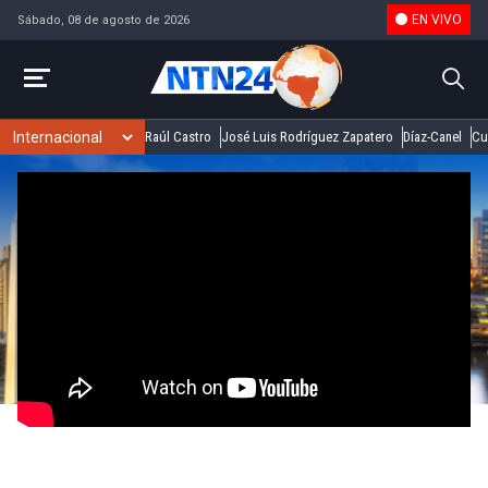
EN VIVO
Sábado, 08 de agosto de 2026
Raúl Castro
José Luis Rodríguez Zapatero
Díaz-Canel
Cu