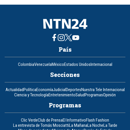
8
País
Colombia
Venezuela
México
Estados Unidos
Internacional
Secciones
Actualidad
Política
Economía
Judicial
Deportes
Nuestra Tele Internacional
Ciencia y Tecnología
Entretenimiento
Salud
Programas
Opinión
Programas
Clic Verde
Club de Prensa
El Informativo
Flash Fashion
La entrevista de Tomás Mosciatti
La Mañana
La Noche
La Tarde