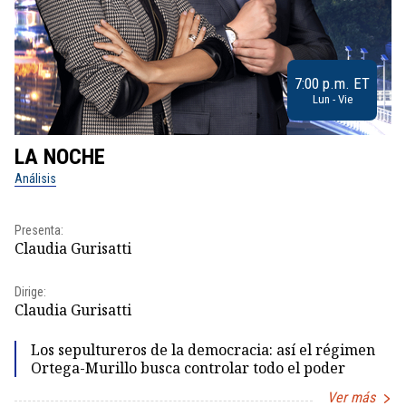
7:00 p.m. ET
Lun - Vie
LA NOCHE
L
Análisis
No
Pr
Presenta:
Id
Claudia Gurisatti
Dir
Dirige:
Id
Claudia Gurisatti
Los sepultureros de la democracia: así el régimen
Ortega-Murillo busca controlar todo el poder
Ver más