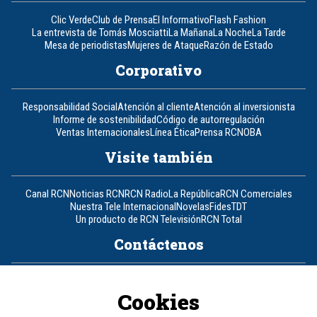
Clic Verde
Club de Prensa
El Informativo
Flash Fashion
La entrevista de Tomás Mosciatti
La Mañana
La Noche
La Tarde
Mesa de periodistas
Mujeres de Ataque
Razón de Estado
Corporativo
Responsabilidad Social
Atención al cliente
Atención al inversionista
Informe de sostenibilidad
Código de autorregulación
Ventas Internacionales
Línea Ética
Prensa RCN
OBA
Visite también
Canal RCN
Noticias RCN
RCN Radio
La República
RCN Comerciales
Nuestra Tele Internacional
Novelas
Fides
TDT
Un producto de RCN Televisión
RCN Total
Contáctenos
Teléfono
+57 (601) 426 92 92
Cookies
Política de datos personales