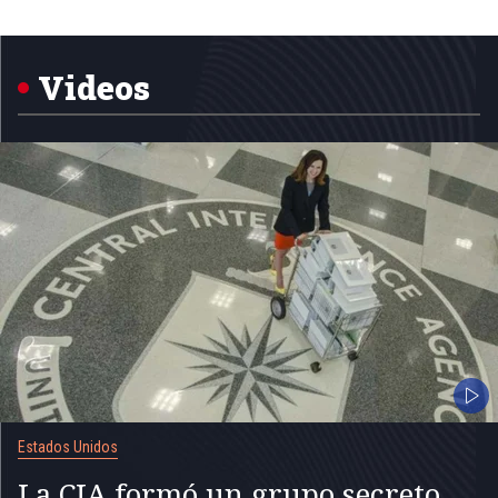
Item
1
of
5
Videos
Estados Unidos
La CIA formó un grupo secreto