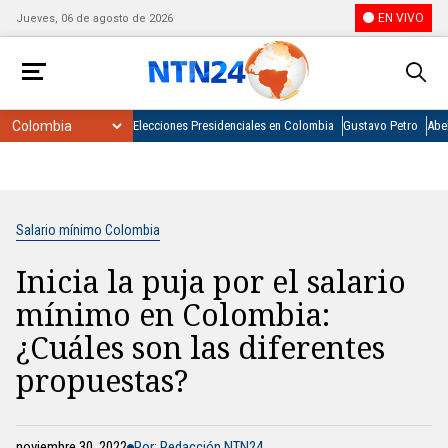
EN VIVO
Jueves, 06 de agosto de 2026
Elecciones Presidenciales en Colombia
Gustavo Petro
Abel
Salario mínimo Colombia
Inicia la puja por el salario
mínimo en Colombia:
¿Cuáles son las diferentes
propuestas?
noviembre 30, 2022
Por: Redacción NTN24