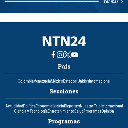
Ver más
Item
1
of
8
País
Colombia
Venezuela
México
Estados Unidos
Internacional
Secciones
Actualidad
Política
Economía
Judicial
Deportes
Nuestra Tele Internacional
Ciencia y Tecnología
Entretenimiento
Salud
Programas
Opinión
Programas