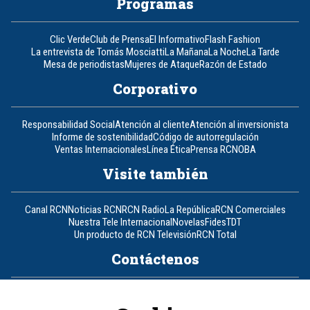
Programas
Clic Verde
Club de Prensa
El Informativo
Flash Fashion
La entrevista de Tomás Mosciatti
La Mañana
La Noche
La Tarde
Mesa de periodistas
Mujeres de Ataque
Razón de Estado
Corporativo
Responsabilidad Social
Atención al cliente
Atención al inversionista
Informe de sostenibilidad
Código de autorregulación
Ventas Internacionales
Línea Ética
Prensa RCN
OBA
Visite también
Canal RCN
Noticias RCN
RCN Radio
La República
RCN Comerciales
Nuestra Tele Internacional
Novelas
Fides
TDT
Un producto de RCN Televisión
RCN Total
Contáctenos
Teléfono
+57 (601) 426 92 92