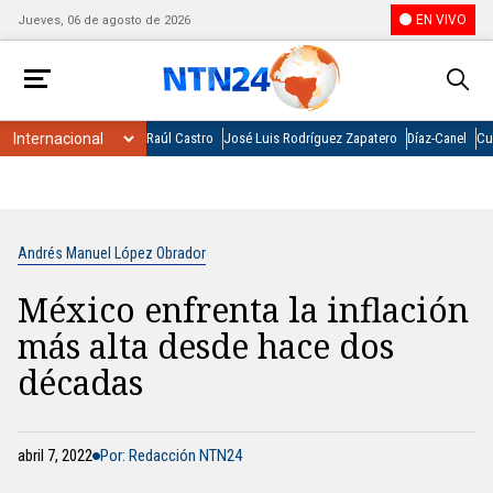
EN VIVO
Jueves, 06 de agosto de 2026
Raúl Castro
José Luis Rodríguez Zapatero
Díaz-Canel
Cu
Andrés Manuel López Obrador
México enfrenta la inflación
más alta desde hace dos
décadas
abril 7, 2022
Por: Redacción NTN24