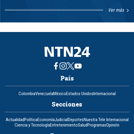
Ver más
Item
1
of
8
País
Colombia
Venezuela
México
Estados Unidos
Internacional
Secciones
Actualidad
Política
Economía
Judicial
Deportes
Nuestra Tele Internacional
Ciencia y Tecnología
Entretenimiento
Salud
Programas
Opinión