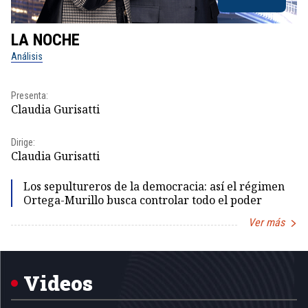
LA NOCHE
L
Análisis
No
Pr
Presenta:
Id
Claudia Gurisatti
Dir
Dirige:
Id
Claudia Gurisatti
Los sepultureros de la democracia: así el régimen
Ortega-Murillo busca controlar todo el poder
Ver más
Item
1
of
5
Videos