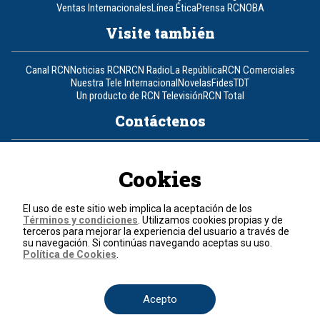
Ventas Internacionales
Línea Ética
Prensa RCN
OBA
Visite también
Canal RCN
Noticias RCN
RCN Radio
La República
RCN Comerciales
Nuestra Tele Internacional
Novelas
Fides
TDT
Un producto de RCN Televisión
RCN Total
Contáctenos
Teléfono
+57 (601) 426 92 92
Cookies
Política de datos personales
Política de cookies
El uso de este sitio web implica la aceptación de los
Términos y condiciones
Términos y condiciones
. Utilizamos cookies propias y de
terceros para mejorar la experiencia del usuario a través de
su navegación. Si continúas navegando aceptas su uso.
© 2026, RCN Medios.
Política de Cookies
.
Todos los derechos reservados.
Organización Ardila Lülle - www.oal.com.co
Acepto