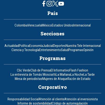
País
Colombia
Venezuela
México
Estados Unidos
Internacional
Secciones
Actualidad
Política
Economía
Judicial
Deportes
Nuestra Tele Internacional
Ciencia y Tecnología
Entretenimiento
Salud
Programas
Opinión
Programas
Clic Verde
Club de Prensa
El Informativo
Flash Fashion
La entrevista de Tomás Mosciatti
La Mañana
La Noche
La Tarde
Mesa de periodistas
Mujeres de Ataque
Razón de Estado
Corporativo
Responsabilidad Social
Atención al cliente
Atención al inversionista
Informe de sostenibilidad
Código de autorregulación