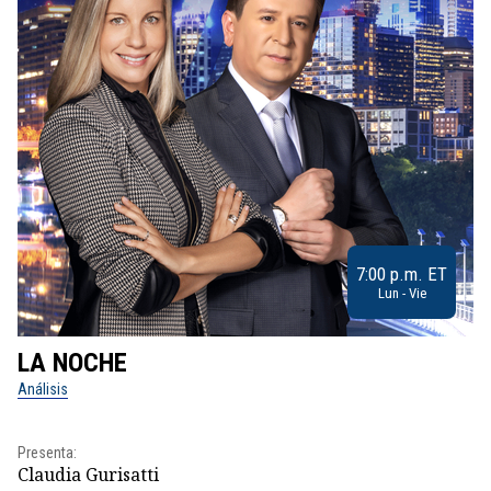
7:00 p.m. ET
Lun - Vie
LA NOCHE
L
Análisis
No
Presenta:
Pr
Claudia Gurisatti
Id