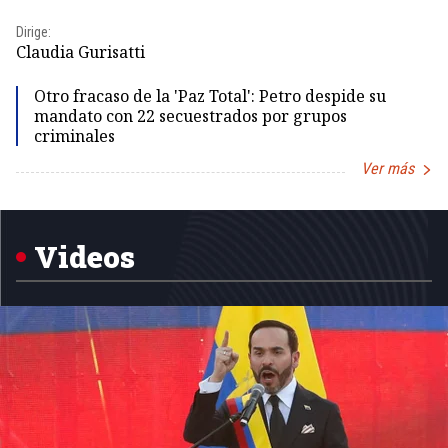
Dirige:
Dir
Claudia Gurisatti
Id
Otro fracaso de la 'Paz Total': Petro despide su
mandato con 22 secuestrados por grupos
criminales
Ver más
Item
1
of
5
Videos