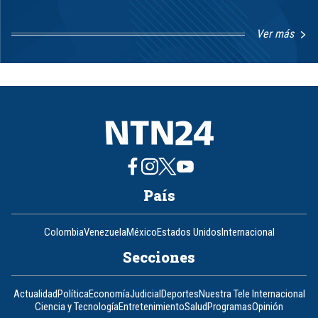
Ver más
Item
1
of
8
País
Colombia
Venezuela
México
Estados Unidos
Internacional
Secciones
Actualidad
Política
Economía
Judicial
Deportes
Nuestra Tele Internacional
Ciencia y Tecnología
Entretenimiento
Salud
Programas
Opinión