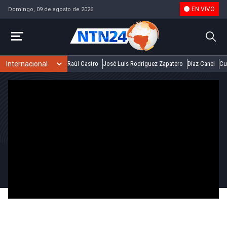
EN VIVO
Domingo, 09 de agosto de 2026
Raúl Castro
José Luis Rodríguez Zapatero
Díaz-Canel
Cu