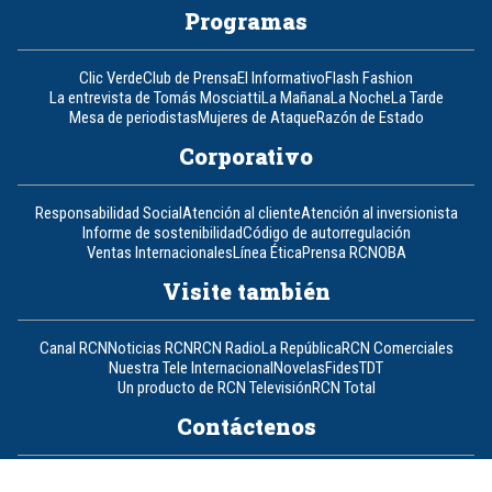
Programas
Clic Verde
Club de Prensa
El Informativo
Flash Fashion
La entrevista de Tomás Mosciatti
La Mañana
La Noche
La Tarde
Mesa de periodistas
Mujeres de Ataque
Razón de Estado
Corporativo
Responsabilidad Social
Atención al cliente
Atención al inversionista
Informe de sostenibilidad
Código de autorregulación
Ventas Internacionales
Línea Ética
Prensa RCN
OBA
Visite también
Canal RCN
Noticias RCN
RCN Radio
La República
RCN Comerciales
Nuestra Tele Internacional
Novelas
Fides
TDT
Un producto de RCN Televisión
RCN Total
Contáctenos
Teléfono
+57 (601) 426 92 92