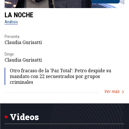
LA NOCHE
L
Análisis
No
Presenta:
Pr
Claudia Gurisatti
Id
Dirige:
Dir
Claudia Gurisatti
Id
Otro fracaso de la 'Paz Total': Petro despide su
mandato con 22 secuestrados por grupos
criminales
Ver más
Item
1
of
5
Videos