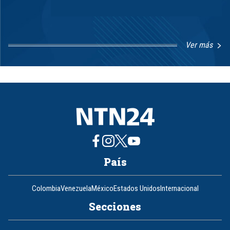
Ver más
Item
1
of
8
País
Colombia
Venezuela
México
Estados Unidos
Internacional
Secciones