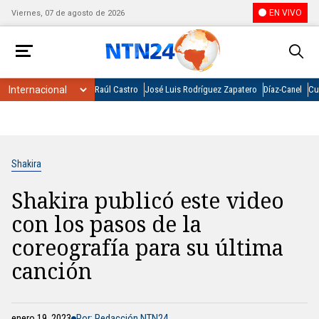
EN VIVO
Viernes, 07 de agosto de 2026
Raúl Castro
José Luis Rodríguez Zapatero
Díaz-Canel
Cu
Shakira
Shakira publicó este video
con los pasos de la
coreografía para su última
canción
enero 19, 2023
Por: Redacción NTN24