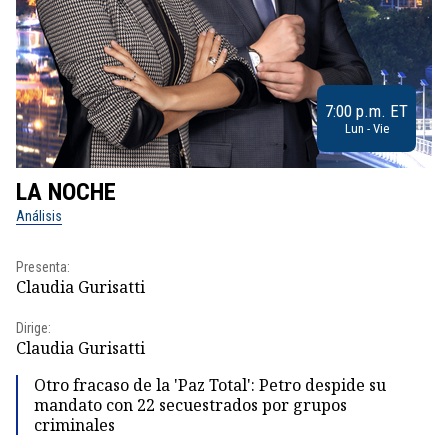
7:00 p.m. ET
Lun - Vie
LA NOCHE
L
Análisis
No
Presenta:
Pr
Claudia Gurisatti
Id
Dirige:
Dir
Claudia Gurisatti
Id
Otro fracaso de la 'Paz Total': Petro despide su
mandato con 22 secuestrados por grupos
criminales