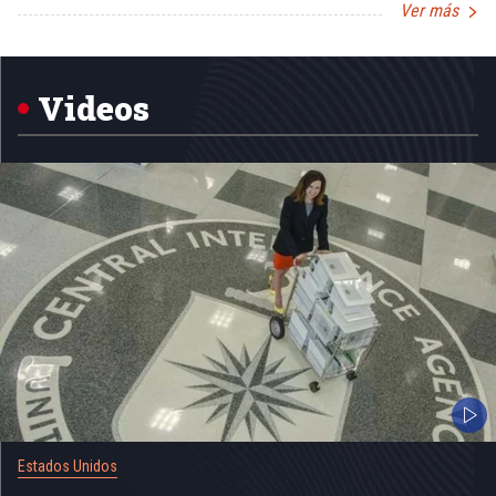
Ver más
Item
1
of
5
Videos
Estados Unidos