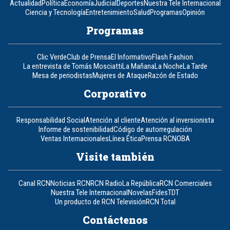
Actualidad
Política
Economía
Judicial
Deportes
Nuestra Tele Internacional
Ciencia y Tecnología
Entretenimiento
Salud
Programas
Opinión
Programas
Clic Verde
Club de Prensa
El Informativo
Flash Fashion
La entrevista de Tomás Mosciatti
La Mañana
La Noche
La Tarde
Mesa de periodistas
Mujeres de Ataque
Razón de Estado
Corporativo
Responsabilidad Social
Atención al cliente
Atención al inversionista
Informe de sostenibilidad
Código de autorregulación
Ventas Internacionales
Línea Ética
Prensa RCN
OBA
Visite también
Canal RCN
Noticias RCN
RCN Radio
La República
RCN Comerciales
Nuestra Tele Internacional
Novelas
Fides
TDT
Un producto de RCN Televisión
RCN Total
Contáctenos