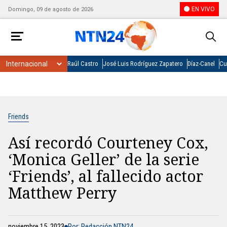
EN VIVO
Domingo, 09 de agosto de 2026
Raúl Castro
José Luis Rodríguez Zapatero
Díaz-Canel
Cu
Friends
Así recordó Courteney Cox,
‘Monica Geller’ de la serie
‘Friends’, al fallecido actor
Matthew Perry
noviembre 15, 2023
Por: Redacción NTN24