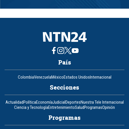
Item
1
of
8
País
Colombia
Venezuela
México
Estados Unidos
Internacional
Secciones
Actualidad
Política
Economía
Judicial
Deportes
Nuestra Tele Internacional
Ciencia y Tecnología
Entretenimiento
Salud
Programas
Opinión
Programas