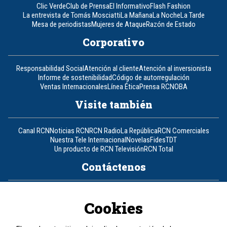
Clic Verde
Club de Prensa
El Informativo
Flash Fashion
La entrevista de Tomás Mosciatti
La Mañana
La Noche
La Tarde
Mesa de periodistas
Mujeres de Ataque
Razón de Estado
Corporativo
Responsabilidad Social
Atención al cliente
Atención al inversionista
Informe de sostenibilidad
Código de autorregulación
Ventas Internacionales
Línea Ética
Prensa RCN
OBA
Visite también
Canal RCN
Noticias RCN
RCN Radio
La República
RCN Comerciales
Nuestra Tele Internacional
Novelas
Fides
TDT
Un producto de RCN Televisión
RCN Total
Contáctenos
Teléfono
+57 (601) 426 92 92
Cookies
Política de datos personales
Política de cookies