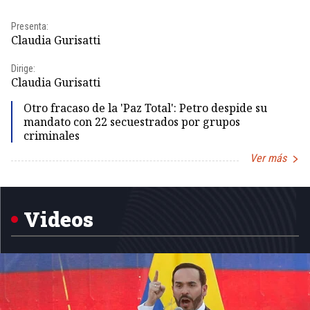
Presenta:
Pr
Claudia Gurisatti
Id
Dirige:
Dir
Claudia Gurisatti
Id
Otro fracaso de la 'Paz Total': Petro despide su
mandato con 22 secuestrados por grupos
criminales
Ver más
Item
1
of
5
Videos