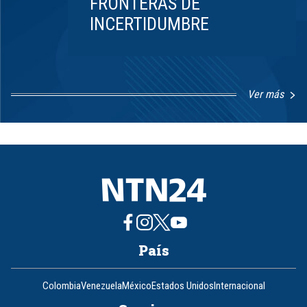
FRONTERAS DE
INCERTIDUMBRE
Ver más
Item
1
of
8
País
Colombia
Venezuela
México
Estados Unidos
Internacional