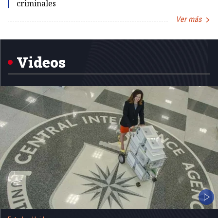
criminales
Ver más
Item
1
of
5
Videos