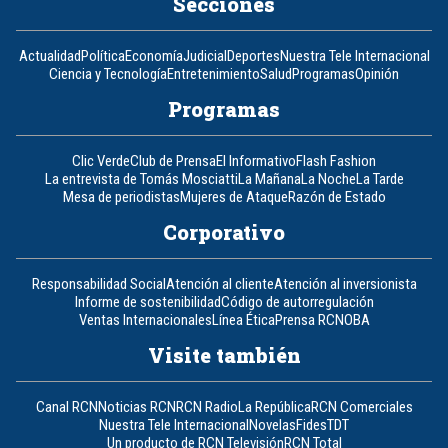
Secciones
Actualidad
Política
Economía
Judicial
Deportes
Nuestra Tele Internacional
Ciencia y Tecnología
Entretenimiento
Salud
Programas
Opinión
Programas
Clic Verde
Club de Prensa
El Informativo
Flash Fashion
La entrevista de Tomás Mosciatti
La Mañana
La Noche
La Tarde
Mesa de periodistas
Mujeres de Ataque
Razón de Estado
Corporativo
Responsabilidad Social
Atención al cliente
Atención al inversionista
Informe de sostenibilidad
Código de autorregulación
Ventas Internacionales
Línea Ética
Prensa RCN
OBA
Visite también
Canal RCN
Noticias RCN
RCN Radio
La República
RCN Comerciales
Nuestra Tele Internacional
Novelas
Fides
TDT
Un producto de RCN Televisión
RCN Total