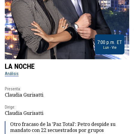
7:00 p.m. ET
Lun - Vie
LA NOCHE
L
Análisis
No
Presenta:
Pr
Claudia Gurisatti
Id
Dirige:
Dir
Claudia Gurisatti
Id
Otro fracaso de la 'Paz Total': Petro despide su
mandato con 22 secuestrados por grupos