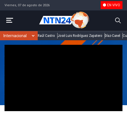
EN VIVO
Viernes, 07 de agosto de 2026
Raúl Castro
José Luis Rodríguez Zapatero
Díaz-Canel
Cu