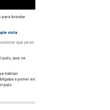
 para brindar
ple vista
conocer que ya no
 país, que se
ya habían
obligaba a poner en
l país.