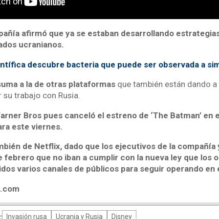
añía afirmó que ya se estaban desarrollando estrategias
iados ucranianos.
ntífica descubre bacteria que puede ser observada a sim
 suma a la de otras plataformas
que también están dando a 
 su trabajo con Rusia.
rner Bros pues canceló el estreno de ‘The Batman’ en el
ara este viernes.
mbién de Netflix, dado que los ejecutivos de la compañía 
 febrero que no iban a cumplir con la nueva ley que los 
idos varios canales de públicos para seguir operando en e
4.com
:
Invasión rusa
Ucrania y Rusia
Disney