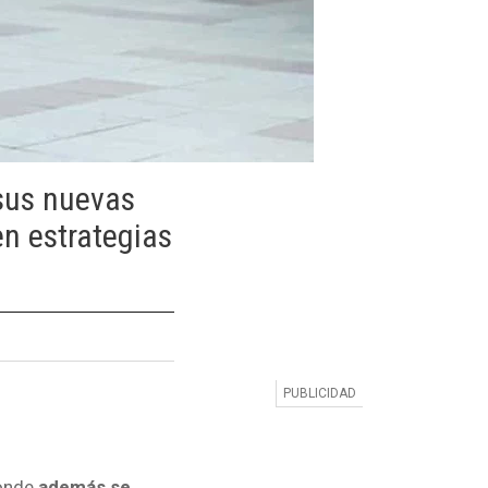
sus nuevas
en estrategias
donde
además se