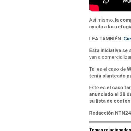
Así mismo,
la comp
ayuda a los refug
LEA TAMBIÉN:
Cie
Esta iniciativa se
van a comercializar
Tal es el caso de
Wa
tenía planteado p
Este
es el caso ta
anunciado el 28 de
su lista de conten
Redacción NTN2
Temas relacionados