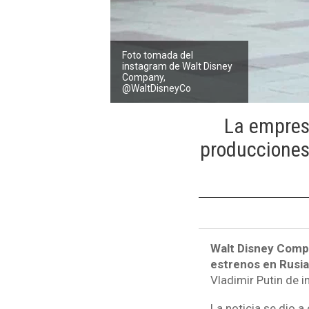
Foto tomada del
instagram de Walt Disney
Company,
@WaltDisneyCo
La empres
producciones 
Walt Disney Compa
estrenos en Rusi
Vladimir Putin de i
La noticia se dio 