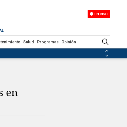
EN VIVO
EN VIVO
AL
etenimiento
Salud
Programas
Opinión
ias de las FARC
ezuela
Nicolás Maduro
Disidencias de las FARC
 en Venezuela
Nicolás Maduro
s en