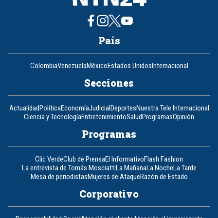
País
Colombia
Venezuela
México
Estados Unidos
Internacional
Secciones
Actualidad
Política
Economía
Judicial
Deportes
Nuestra Tele Internacional
Ciencia y Tecnología
Entretenimiento
Salud
Programas
Opinión
Programas
Clic Verde
Club de Prensa
El Informativo
Flash Fashion
La entrevista de Tomás Mosciatti
La Mañana
La Noche
La Tarde
Mesa de periodistas
Mujeres de Ataque
Razón de Estado
Corporativo