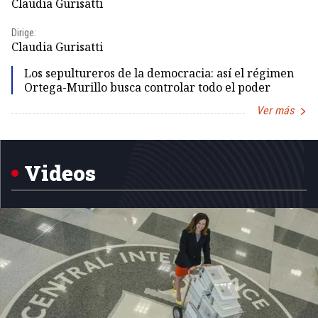
Claudia Gurisatti
Id
Dirige:
Dir
Claudia Gurisatti
Id
Los sepultureros de la democracia: así el régimen
Ortega-Murillo busca controlar todo el poder
Ver más
Item
1
of
5
Videos