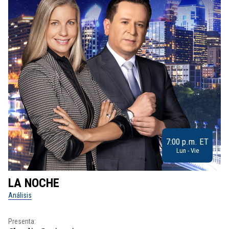
7:00 p.m. ET
Lun - Vie
LA NOCHE
L
Análisis
No
Presenta:
Pr