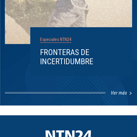
Especiales NTN24
FRONTERAS DE
INCERTIDUMBRE
Ver más
Item
1
of
8