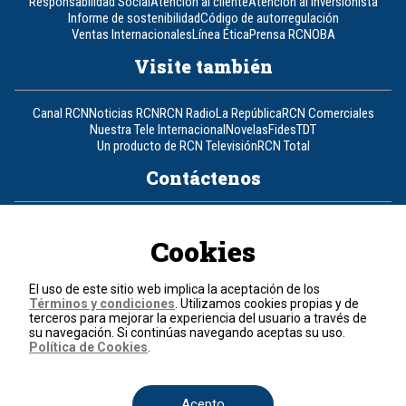
Responsabilidad Social
Atención al cliente
Atención al inversionista
Informe de sostenibilidad
Código de autorregulación
Ventas Internacionales
Línea Ética
Prensa RCN
OBA
Visite también
Canal RCN
Noticias RCN
RCN Radio
La República
RCN Comerciales
Nuestra Tele Internacional
Novelas
Fides
TDT
Un producto de RCN Televisión
RCN Total
Contáctenos
Teléfono
+57 (601) 426 92 92
Cookies
Política de datos personales
Política de cookies
El uso de este sitio web implica la aceptación de los
Términos y condiciones
Términos y condiciones
. Utilizamos cookies propias y de
terceros para mejorar la experiencia del usuario a través de
su navegación. Si continúas navegando aceptas su uso.
© 2026, RCN Medios.
Política de Cookies
.
Todos los derechos reservados.
Organización Ardila Lülle - www.oal.com.co
Acepto