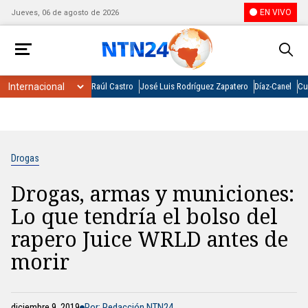
EN VIVO
Jueves, 06 de agosto de 2026
Raúl Castro
José Luis Rodríguez Zapatero
Díaz-Canel
Cu
Drogas
Drogas, armas y municiones:
Lo que tendría el bolso del
rapero Juice WRLD antes de
morir
diciembre 9, 2019
Por: Redacción NTN24