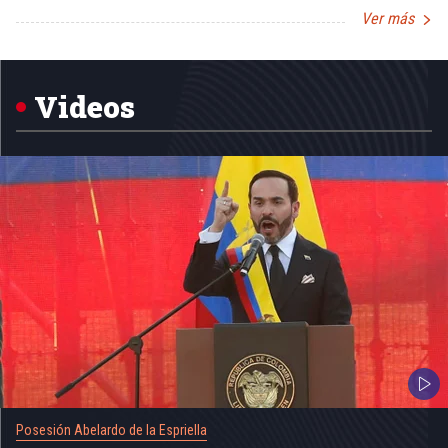
Ver más
Item
1
of
5
Videos
Posesión Abelardo de la Espriella