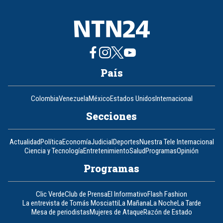
País
Colombia
Venezuela
México
Estados Unidos
Internacional
Secciones
Actualidad
Política
Economía
Judicial
Deportes
Nuestra Tele Internacional
Ciencia y Tecnología
Entretenimiento
Salud
Programas
Opinión
Programas
Clic Verde
Club de Prensa
El Informativo
Flash Fashion
La entrevista de Tomás Mosciatti
La Mañana
La Noche
La Tarde
Mesa de periodistas
Mujeres de Ataque
Razón de Estado