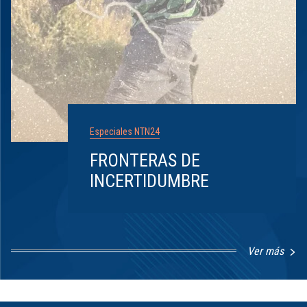
Especiales NTN24
FRONTERAS DE
INCERTIDUMBRE
Ver más
Item
1
of
8