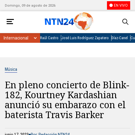
EN VIVO
Domingo, 09 de agosto de 2026
Raúl Castro
José Luis Rodríguez Zapatero
Díaz-Canel
Cu
Música
En pleno concierto de Blink-
182, Kourtney Kardashian
anunció su embarazo con el
baterista Travis Barker
junio 17, 2023
Por: Redacción NTN24