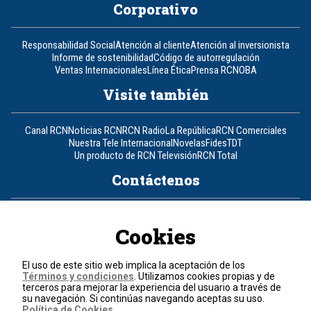
Corporativo
Responsabilidad Social
Atención al cliente
Atención al inversionista
Informe de sostenibilidad
Código de autorregulación
Ventas Internacionales
Línea Ética
Prensa RCN
OBA
Visite también
Canal RCN
Noticias RCN
RCN Radio
La República
RCN Comerciales
Nuestra Tele Internacional
Novelas
Fides
TDT
Un producto de RCN Televisión
RCN Total
Contáctenos
Teléfono
+57 (601) 426 92 92
Cookies
Política de datos personales
Política de cookies
El uso de este sitio web implica la aceptación de los
Términos y condiciones
Términos y condiciones
. Utilizamos cookies propias y de
terceros para mejorar la experiencia del usuario a través de
su navegación. Si continúas navegando aceptas su uso.
© 2026, RCN Medios.
Política de Cookies
.
Todos los derechos reservados.