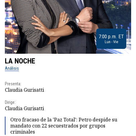
7:00 p.m. ET
Lun - Vie
LA NOCHE
L
Análisis
No
Presenta:
Pr
Claudia Gurisatti
Id
Dirige:
Dir
Claudia Gurisatti
Id
Otro fracaso de la 'Paz Total': Petro despide su
mandato con 22 secuestrados por grupos
criminales