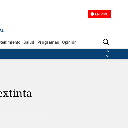
EN VIVO
EN VIVO
AL
etenimiento
Salud
Programas
Opinión
ias de las FARC
ezuela
Nicolás Maduro
Disidencias de las FARC
 en Venezuela
Nicolás Maduro
extinta