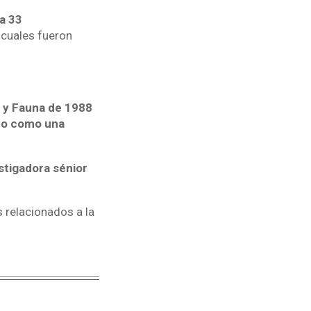
 a 33
 cuales fueron
a y Fauna de 1988
ado como una
estigadora sénior
 relacionados a la