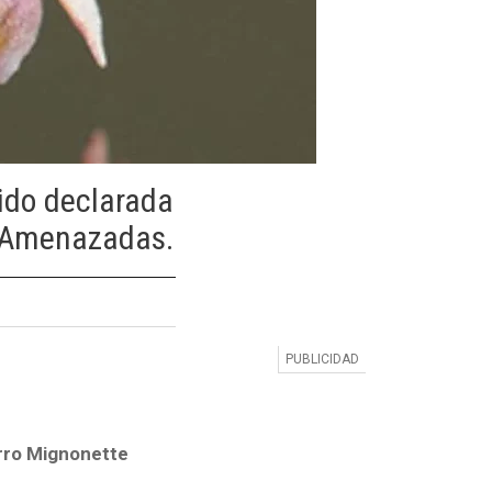
sido declarada
s Amenazadas.
rro Mignonette