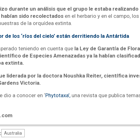
izo durante un análisis que el grupo le estaba realizando
habían sido recolectados
en el herbario y en el campo, los
stras de la orquídea extinta.
r de los ‘ríos del cielo’ están derritiendo la Antártida
esperado teniendo en cuenta que
la
Ley de Garantía de Flor
Científico de Especies Amenazadas ya la habían clasific
a extinta.
ue liderada por
la doctora Noushka Reiter, científica inv
Gardens Victoria.
e dio a conocer en ‘
Phytotaxa’,
una revista que publica temas
4.com
:
Australia