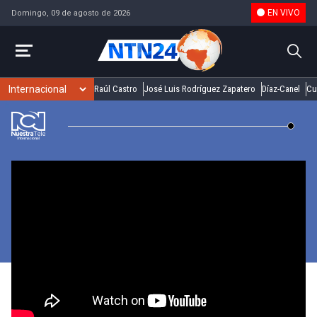
EN VIVO
Domingo, 09 de agosto de 2026
Raúl Castro
José Luis Rodríguez Zapatero
Díaz-Canel
Cu