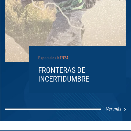
Especiales NTN24
FRONTERAS DE
INCERTIDUMBRE
Ver más
Item
1
of
8