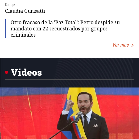
Dirige:
Dir
Claudia Gurisatti
Id
Otro fracaso de la 'Paz Total': Petro despide su
mandato con 22 secuestrados por grupos
criminales
Ver más
Item
1
of
5
Videos