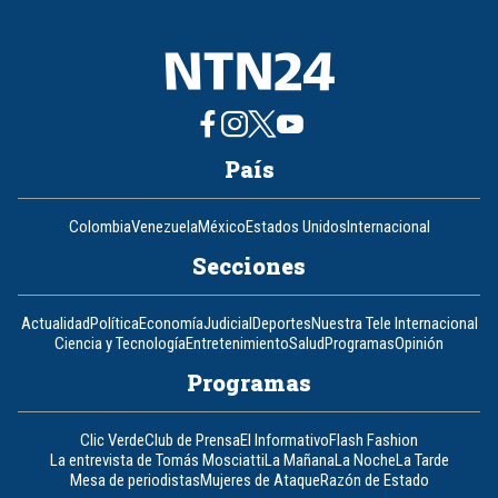
País
Colombia
Venezuela
México
Estados Unidos
Internacional
Secciones
Actualidad
Política
Economía
Judicial
Deportes
Nuestra Tele Internacional
Ciencia y Tecnología
Entretenimiento
Salud
Programas
Opinión
Programas
Clic Verde
Club de Prensa
El Informativo
Flash Fashion
La entrevista de Tomás Mosciatti
La Mañana
La Noche
La Tarde
Mesa de periodistas
Mujeres de Ataque
Razón de Estado