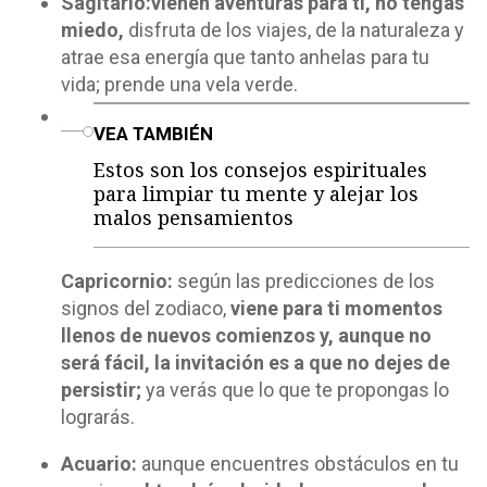
Sagitario:
vienen aventuras para ti, no tengas
miedo,
disfruta de los viajes, de la naturaleza y
atrae esa energía que tanto anhelas para tu
vida; prende una vela verde.
o
VEA TAMBIÉN
Estos son los consejos espirituales
para limpiar tu mente y alejar los
malos pensamientos
Capricornio:
según las predicciones de los
signos del zodiaco,
viene para ti momentos
llenos de nuevos comienzos y, aunque no
será fácil, la invitación es a que no dejes de
persistir;
ya verás que lo que te propongas lo
lograrás.
Acuario:
aunque encuentres obstáculos en tu