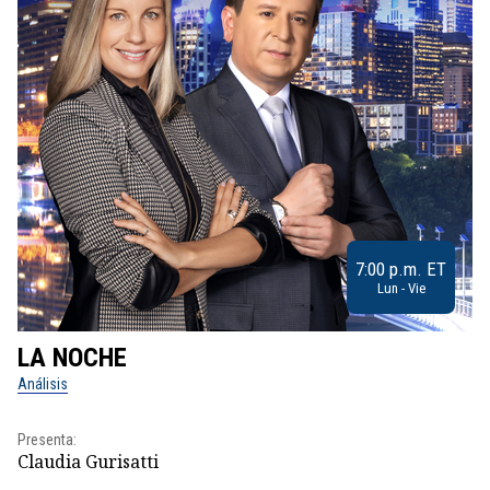
7:00 p.m. ET
Lun - Vie
LA NOCHE
L
Análisis
No
Presenta:
Pr
Claudia Gurisatti
Id