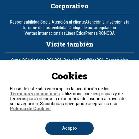
Corporativo
Responsabilidad Social
Atención al cliente
Atención al inversionista
Informe de sostenibilidad
Código de autorregulación
Ventas Internacionales
Línea Ética
Prensa RCN
OBA
Visite también
Canal RCN
Noticias RCN
RCN Radio
La República
RCN Comerciales
Nuestra Tele Internacional
Novelas
Fides
TDT
Un producto de RCN Televisión
RCN Total
Cookies
Contáctenos
El uso de este sitio web implica la aceptación de los
Términos y condiciones
. Utilizamos cookies propias y de
Teléfono
+57 (601) 426 92 92
terceros para mejorar la experiencia del usuario a través de
su navegación. Si continúas navegando aceptas su uso.
Política de Cookies
.
Política de datos personales
Política de cookies
Términos y condiciones
Acepto
© 2026, RCN Medios.