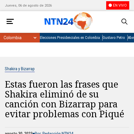
EN VIVO
Jueves, 06 de agosto de 2026
Elecciones Presidenciales en Colombia
Gustavo Petro
Abel
Shakira y Bizarrap
Estas fueron las frases que
Shakira eliminó de su
canción con Bizarrap para
evitar problemas con Piqué
agosto 30, 2023
Por: Redacción NTN24