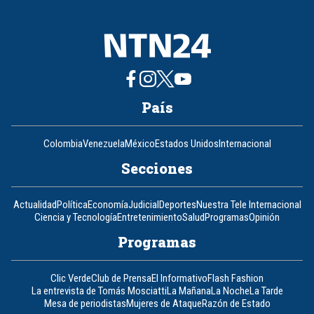
8
País
Colombia
Venezuela
México
Estados Unidos
Internacional
Secciones
Actualidad
Política
Economía
Judicial
Deportes
Nuestra Tele Internacional
Ciencia y Tecnología
Entretenimiento
Salud
Programas
Opinión
Programas
Clic Verde
Club de Prensa
El Informativo
Flash Fashion
La entrevista de Tomás Mosciatti
La Mañana
La Noche
La Tarde
Mesa de periodistas
Mujeres de Ataque
Razón de Estado