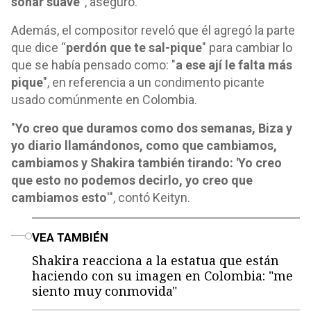
sonar suave”
, aseguró.
Además, el compositor reveló que él agregó la parte
que dice “
perdón que te sal-pique
" para cambiar lo
que se había pensado como: "
a ese ají le falta más
pique
", en referencia a un condimento picante
usado comúnmente en Colombia.
"
Yo creo que duramos como dos semanas, Biza y
yo diario llamándonos, como que cambiamos,
cambiamos y Shakira también tirando: 'Yo creo
que esto no podemos decirlo, yo creo que
cambiamos esto
'", contó Keityn.
o
VEA TAMBIÉN
Shakira reacciona a la estatua que están
haciendo con su imagen en Colombia: "me
siento muy conmovida"