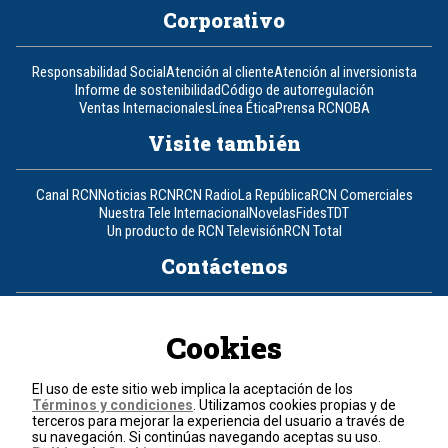
Corporativo
Responsabilidad Social
Atención al cliente
Atención al inversionista
Informe de sostenibilidad
Código de autorregulación
Ventas Internacionales
Línea Ética
Prensa RCN
OBA
Visite también
Canal RCN
Noticias RCN
RCN Radio
La República
RCN Comerciales
Nuestra Tele Internacional
Novelas
Fides
TDT
Un producto de RCN Televisión
RCN Total
Contáctenos
Teléfono
+57 (601) 426 92 92
Cookies
Política de datos personales
Política de cookies
El uso de este sitio web implica la aceptación de los
Términos y condiciones
Términos y condiciones
. Utilizamos cookies propias y de
terceros para mejorar la experiencia del usuario a través de
su navegación. Si continúas navegando aceptas su uso.
© 2026, RCN Medios.