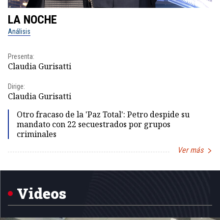
LA NOCHE
L
Análisis
No
Presenta:
Pr
Claudia Gurisatti
Id
Dirige:
Dir
Claudia Gurisatti
Id
Otro fracaso de la 'Paz Total': Petro despide su
mandato con 22 secuestrados por grupos
criminales
Ver más
Item
1
of
5
Videos