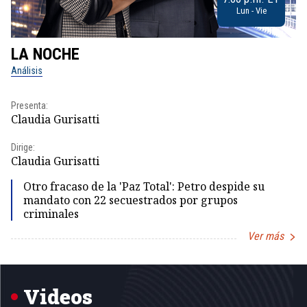
Lun - Vie
LA NOCHE
L
Análisis
No
Presenta:
Pr
Claudia Gurisatti
Id
Dirige:
Dir
Claudia Gurisatti
Id
Otro fracaso de la 'Paz Total': Petro despide su
mandato con 22 secuestrados por grupos
criminales
Ver más
Item
1
of
5
Videos