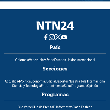
1
of
8
País
Colombia
Venezuela
México
Estados Unidos
Internacional
Secciones
Actualidad
Política
Economía
Judicial
Deportes
Nuestra Tele Internacional
Ciencia y Tecnología
Entretenimiento
Salud
Programas
Opinión
Programas
Clic Verde
Club de Prensa
El Informativo
Flash Fashion