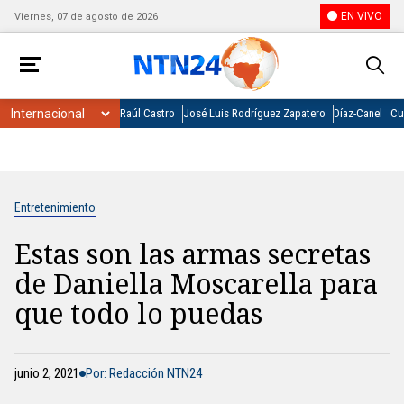
EN VIVO
Viernes, 07 de agosto de 2026
Raúl Castro
José Luis Rodríguez Zapatero
Díaz-Canel
Cu
Entretenimiento
Estas son las armas secretas
de Daniella Moscarella para
que todo lo puedas
junio 2, 2021
Por: Redacción NTN24