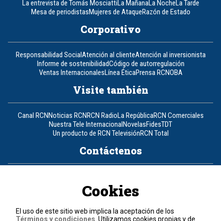
La entrevista de Tomás Mosciatti
La Mañana
La Noche
La Tarde
Mesa de periodistas
Mujeres de Ataque
Razón de Estado
Corporativo
Responsabilidad Social
Atención al cliente
Atención al inversionista
Informe de sostenibilidad
Código de autorregulación
Ventas Internacionales
Línea Ética
Prensa RCN
OBA
Visite también
Canal RCN
Noticias RCN
RCN Radio
La República
RCN Comerciales
Nuestra Tele Internacional
Novelas
Fides
TDT
Un producto de RCN Televisión
RCN Total
Contáctenos
Teléfono
+57 (601) 426 92 92
Cookies
Política de datos personales
Política de cookies
El uso de este sitio web implica la aceptación de los
Términos y condiciones
Términos y condiciones
. Utilizamos cookies propias y de