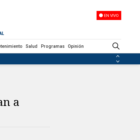
EN VIVO
EN VIVO
AL
etenimiento
Salud
Programas
Opinión
ias de las FARC
ezuela
Nicolás Maduro
Disidencias de las FARC
 en Venezuela
Nicolás Maduro
an a