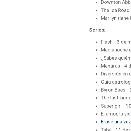
Downton Abbe
The Ice Road
Marilyn tiene
Series:
Flash - 3 de
Medianoche en
¿Sabes quién 
Mentiras - 4 
Diversión en 
Guia astrolog
Byron Baes -
The last king
Super girl - 
El amor, la v
Erase una vez
Tabú - 11 de