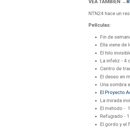
VEA TAMBIÉN →
R
NTN24 hace un resu
Películas:
Fin de semana
Ella viene de
El hilo invisi
La infeliz - 
Centro de tr
El deseo en m
Una sombra e
El Proyecto 
La mirada inv
El método - 
Refugiado - 
El gordo y el