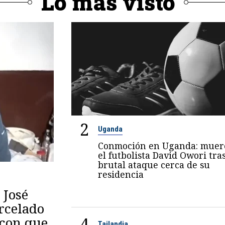
Lo más visto
2
Uganda
Conmoción en Uganda: muer
el futbolista David Owori tra
brutal ataque cerca de su
residencia
 José
arcelado
4
 con que
Tailandia