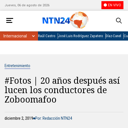
EN VIVO
Jueves, 06 de agosto de 2026
Raúl Castro
José Luis Rodríguez Zapatero
Díaz-Canel
Cu
Entretenimiento
#Fotos | 20 años después así
lucen los conductores de
Zoboomafoo
diciembre 2, 2019
Por: Redacción NTN24