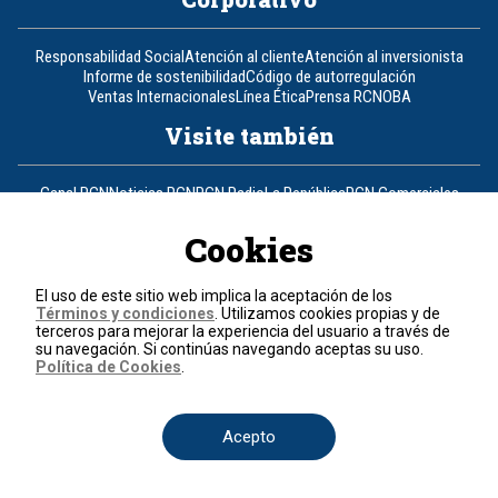
Responsabilidad Social
Atención al cliente
Atención al inversionista
Informe de sostenibilidad
Código de autorregulación
Ventas Internacionales
Línea Ética
Prensa RCN
OBA
Visite también
Canal RCN
Noticias RCN
RCN Radio
La República
RCN Comerciales
Nuestra Tele Internacional
Novelas
Fides
TDT
Un producto de RCN Televisión
RCN Total
Cookies
Contáctenos
El uso de este sitio web implica la aceptación de los
Términos y condiciones
. Utilizamos cookies propias y de
Teléfono
+57 (601) 426 92 92
terceros para mejorar la experiencia del usuario a través de
su navegación. Si continúas navegando aceptas su uso.
Política de Cookies
.
Política de datos personales
Política de cookies
Términos y condiciones
Acepto
© 2026, RCN Medios.
Todos los derechos reservados.