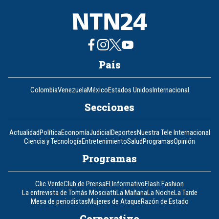
País
Colombia
Venezuela
México
Estados Unidos
Internacional
Secciones
Actualidad
Política
Economía
Judicial
Deportes
Nuestra Tele Internacional
Ciencia y Tecnología
Entretenimiento
Salud
Programas
Opinión
Programas
Clic Verde
Club de Prensa
El Informativo
Flash Fashion
La entrevista de Tomás Mosciatti
La Mañana
La Noche
La Tarde
Mesa de periodistas
Mujeres de Ataque
Razón de Estado
Corporativo