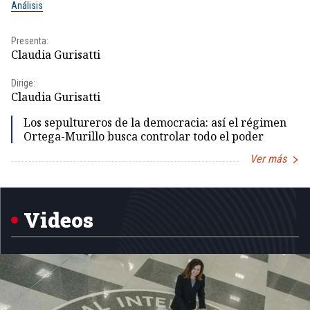
Análisis
No
Presenta:
Pr
Claudia Gurisatti
Id
Dirige:
Dir
Claudia Gurisatti
Id
Los sepultureros de la democracia: así el régimen
Ortega-Murillo busca controlar todo el poder
Ver más
Item
1
of
5
Videos