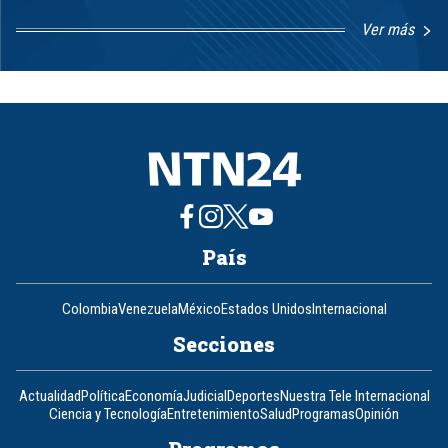
Ver más
Item
1
of
8
País
Colombia
Venezuela
México
Estados Unidos
Internacional
Secciones
Actualidad
Política
Economía
Judicial
Deportes
Nuestra Tele Internacional
Ciencia y Tecnología
Entretenimiento
Salud
Programas
Opinión