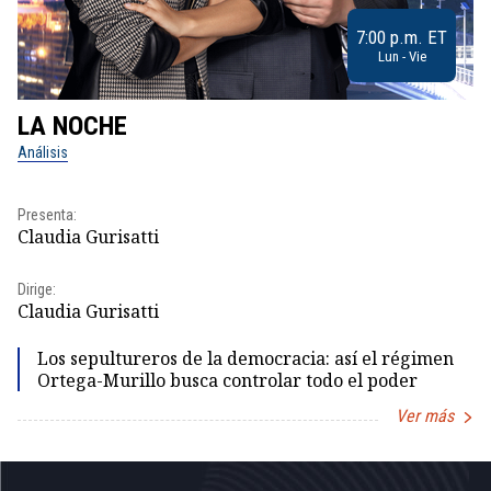
7:00 p.m. ET
Lun - Vie
LA NOCHE
L
Análisis
No
Presenta:
Pr
Claudia Gurisatti
Id
Dirige:
Dir
Claudia Gurisatti
Id
Los sepultureros de la democracia: así el régimen
Ortega-Murillo busca controlar todo el poder
Ver más
Item
1
of