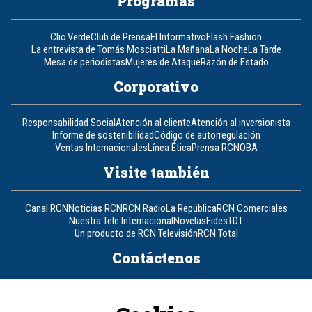
Programas
Clic Verde
Club de Prensa
El Informativo
Flash Fashion
La entrevista de Tomás Mosciatti
La Mañana
La Noche
La Tarde
Mesa de periodistas
Mujeres de Ataque
Razón de Estado
Corporativo
Responsabilidad Social
Atención al cliente
Atención al inversionista
Informe de sostenibilidad
Código de autorregulación
Ventas Internacionales
Línea Ética
Prensa RCN
OBA
Visite también
Canal RCN
Noticias RCN
RCN Radio
La República
RCN Comerciales
Nuestra Tele Internacional
Novelas
Fides
TDT
Un producto de RCN Televisión
RCN Total
Contáctenos
Teléfono
+57 (601) 426 92 92