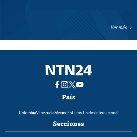
Ver más
Item
1
of
8
País
Colombia
Venezuela
México
Estados Unidos
Internacional
Secciones