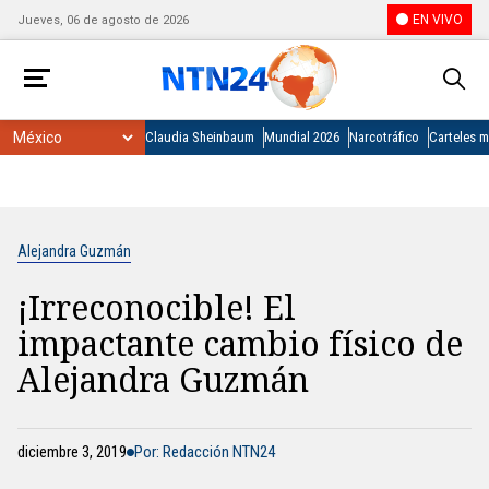
EN VIVO
Jueves, 06 de agosto de 2026
Claudia Sheinbaum
Mundial 2026
Narcotráfico
Carteles 
Alejandra Guzmán
¡Irreconocible! El
impactante cambio físico de
Alejandra Guzmán
diciembre 3, 2019
Por: Redacción NTN24