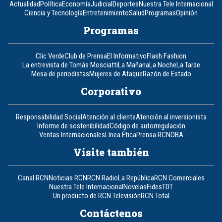
Actualidad
Política
Economía
Judicial
Deportes
Nuestra Tele Internacional
Ciencia y Tecnología
Entretenimiento
Salud
Programas
Opinión
Programas
Clic Verde
Club de Prensa
El Informativo
Flash Fashion
La entrevista de Tomás Mosciatti
La Mañana
La Noche
La Tarde
Mesa de periodistas
Mujeres de Ataque
Razón de Estado
Corporativo
Responsabilidad Social
Atención al cliente
Atención al inversionista
Informe de sostenibilidad
Código de autorregulación
Ventas Internacionales
Línea Ética
Prensa RCN
OBA
Visite también
Canal RCN
Noticias RCN
RCN Radio
La República
RCN Comerciales
Nuestra Tele Internacional
Novelas
Fides
TDT
Un producto de RCN Televisión
RCN Total
Contáctenos