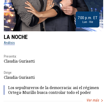
7:00 p.m. ET
Lun - Vie
LA NOCHE
L
Análisis
No
Presenta:
Pr
Claudia Gurisatti
Id
Dirige:
Dir
Claudia Gurisatti
Id
Los sepultureros de la democracia: así el régimen
Ortega-Murillo busca controlar todo el poder
Ver más
Item