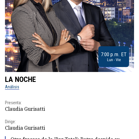
7:00 p.m. ET
Lun - Vie
LA NOCHE
L
Análisis
No
Presenta:
Pr
Claudia Gurisatti
Id
Dirige:
Dir
Claudia Gurisatti
Id