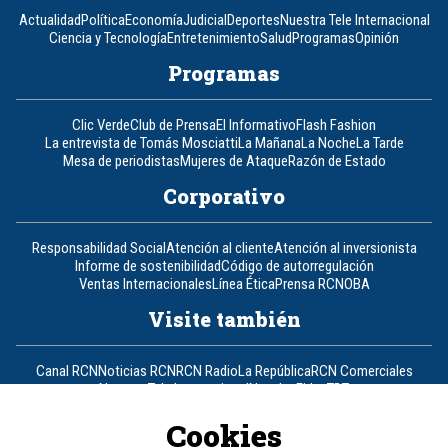
Actualidad
Política
Economía
Judicial
Deportes
Nuestra Tele Internacional
Ciencia y Tecnología
Entretenimiento
Salud
Programas
Opinión
Programas
Clic Verde
Club de Prensa
El Informativo
Flash Fashion
La entrevista de Tomás Mosciatti
La Mañana
La Noche
La Tarde
Mesa de periodistas
Mujeres de Ataque
Razón de Estado
Corporativo
Responsabilidad Social
Atención al cliente
Atención al inversionista
Informe de sostenibilidad
Código de autorregulación
Ventas Internacionales
Línea Ética
Prensa RCN
OBA
Visite también
Canal RCN
Noticias RCN
RCN Radio
La República
RCN Comerciales
Nuestra Tele Internacional
Novelas
Fides
TDT
Un producto de RCN Televisión
RCN Total
Cookies
Contáctenos