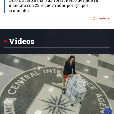
Otro fracaso de la 'Paz Total': Petro despide su
mandato con 22 secuestrados por grupos
criminales
Ver más
Item
1
of
5
Videos