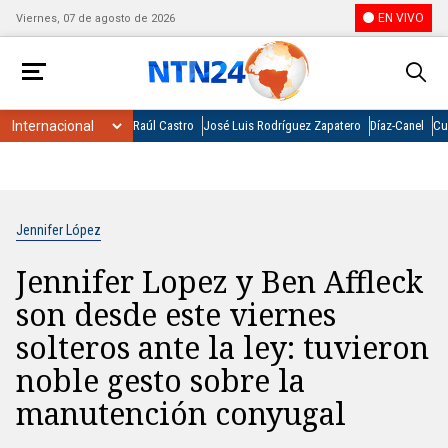
EN VIVO
Viernes, 07 de agosto de 2026
Raúl Castro
José Luis Rodríguez Zapatero
Díaz-Canel
Cu
Jennifer López
Jennifer Lopez y Ben Affleck
son desde este viernes
solteros ante la ley: tuvieron
noble gesto sobre la
manutención conyugal