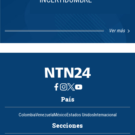
Ver más
Item
1
of
8
País
Colombia
Venezuela
México
Estados Unidos
Internacional
Secciones